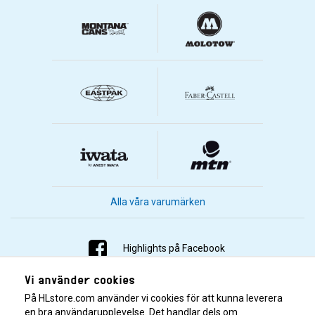
Alla våra varumärken
Highlights på Facebook
Vi använder cookies
Highlights på Instagram
På HLstore.com använder vi cookies för att kunna leverera
Highlights på Youtube
en bra användarupplevelse. Det handlar dels om