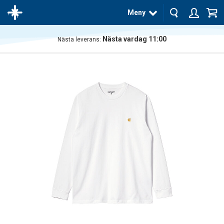
Meny
Nästa vardag 11:00
Nästa leverans:
Produkten
har blivit
tillagd i
varukorgen