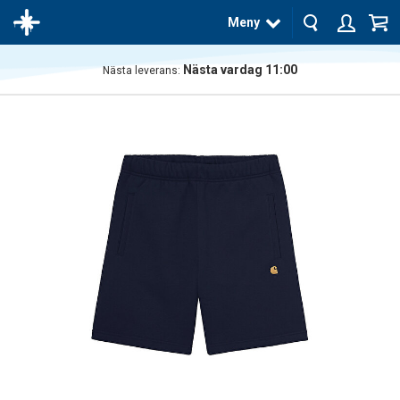
Meny
Nästa vardag 11:00
Nästa leverans:
Produkten
har blivit
tillagd i
varukorgen