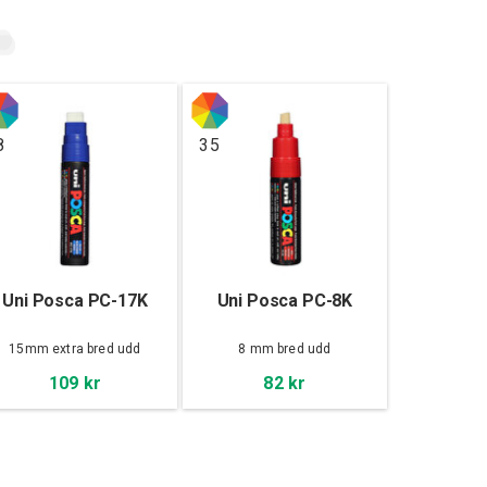
8
35
Uni Posca PC-17K
Uni Posca PC-8K
15mm extra bred udd
8 mm bred udd
109 kr
82 kr