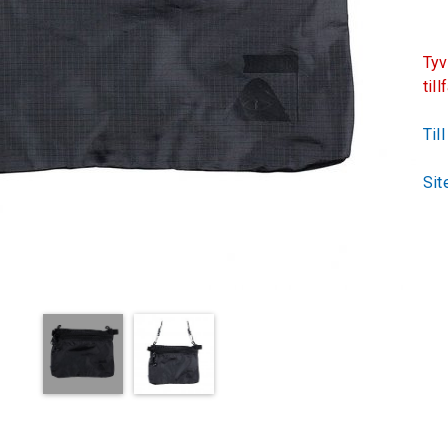
Tyv
till
Til
Sit