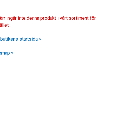
ärr ingår inte denna produkt i vårt sortiment för
fället.
l butikens startsida »
emap »