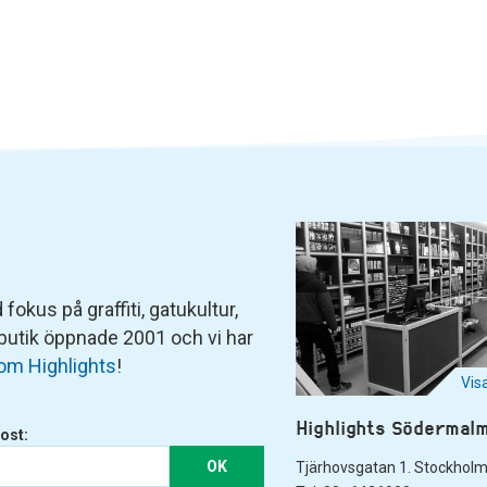
fokus på graffiti, gatukultur,
 butik öppnade 2001 och vi har
om Highlights
!
Vis
Highlights Södermal
ost:
OK
Tjärhovsgatan 1. Stockhol