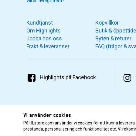
Vill du avregistrera?
Kundtjänst
Köpvillkor
Om Highlights
Butik & öppettide
Jobba hos oss
Byten & returer
Frakt & leveranser
FAQ (frågor & sva
Highlights på Facebook
Vi använder cookies
På HLstore.com använder vi cookies för att kunna leverera
prestanda, personalisering och funktionalitet etc. Vi rekom
© 2001–2026 Highlights/KR Distribution AB.