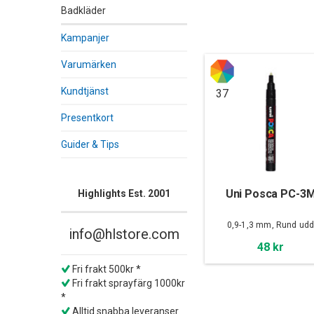
Badkläder
Kampanjer
Varumärken
Kundtjänst
37
Presentkort
Guider & Tips
Uni Posca PC-3
Highlights Est. 2001
0,9-1,3 mm, Rund ud
info@hlstore.com
48 kr
Fri frakt 500kr *
Fri frakt sprayfärg 1000kr
*
Alltid snabba leveranser