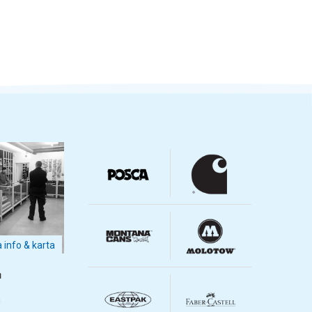
a info & karta
m
m