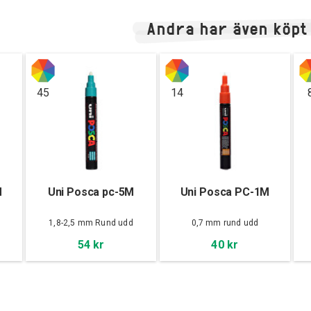
Andra har även köpt
45
14
M
Uni Posca pc-5M
Uni Posca PC-1M
d
1,8-2,5 mm Rund udd
0,7 mm rund udd
54 kr
40 kr