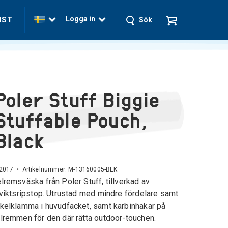
Logga in
NST
Sök
Poler Stuff Biggie
Stuffable Pouch,
Black
 2017 • Artikelnummer:
M-13160005-BLK
lremsväska från Poler Stuff, tillverkad av
tviktsripstop. Utrustad med mindre fördelare samt
kelklämma i huvudfacket, samt karbinhakar på
lremmen för den där rätta outdoor-touchen.