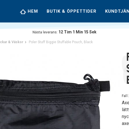
HEM
BUTIK & ÖPPETTIDER
KUNDTJÄ
12
Tim
1
Min
15
Sek
Nästa leverans:
ckar & Väskor
Poler Stuff Biggie Stuffable Pouch, Black
Fall
Axe
lät
nyc
axe