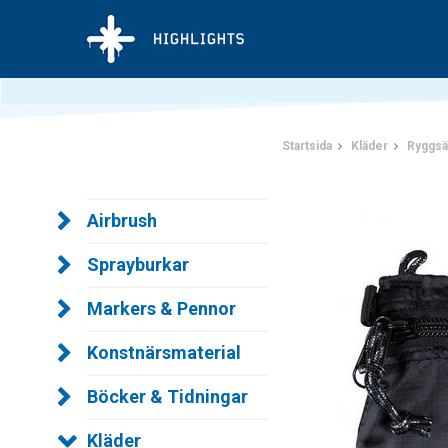
Startsida
Kläder
Ryggsä
Airbrush
Sprayburkar
Markers & Pennor
Konstnärsmaterial
Böcker & Tidningar
Kläder