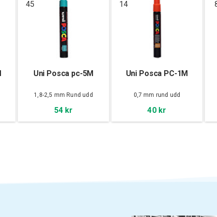
45
14
M
Uni Posca pc-5M
Uni Posca PC-1M
d
1,8-2,5 mm Rund udd
0,7 mm rund udd
54 kr
40 kr