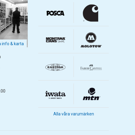
a info & karta
m
m
.00
Alla våra varumärken