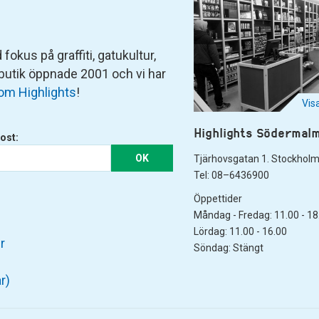
fokus på graffiti, gatukultur,
 butik öppnade 2001 och vi har
om Highlights
!
Vis
Highlights Södermal
ost:
OK
Tjärhovsgatan 1. Stockhol
Tel: 08–6436900
Öppettider
Måndag - Fredag: 11.00 - 18
Lördag: 11.00 - 16.00
r
Söndag: Stängt
r)