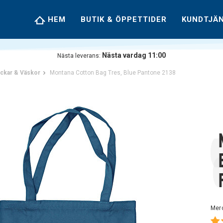
HEM
BUTIK & ÖPPETTIDER
KUNDTJÄ
Nästa vardag 11:00
Nästa leverans:
ckar & Väskor
Montana Cotton Bag Tres, Blue Pantone 2138
Mer