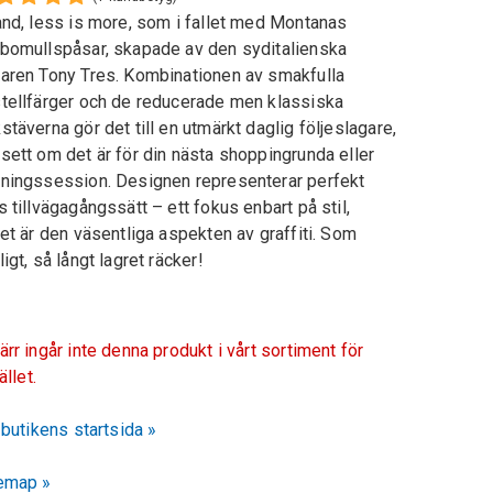
and, less is more, som i fallet med Montanas
bomullspåsar, skapade av den syditalienska
aren Tony Tres. Kombinationen av smakfulla
tellfärger och de reducerade men klassiska
stäverna gör det till en utmärkt daglig följeslagare,
sett om det är för din nästa shoppingrunda eller
ningssession. Designen representerar perfekt
s tillvägagångssätt – ett fokus enbart på stil,
ket är den väsentliga aspekten av graffiti. Som
ligt, så långt lagret räcker!
ärr ingår inte denna produkt i vårt sortiment för
fället.
l butikens startsida »
emap »