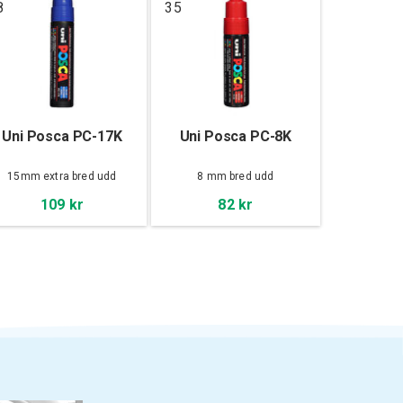
8
35
Uni Posca PC-17K
Uni Posca PC-8K
15mm extra bred udd
8 mm bred udd
109 kr
82 kr