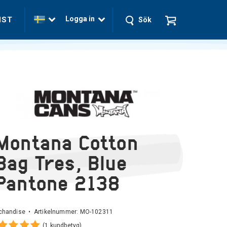
Logga in
NST
Sök
Montana Cotton
Bag Tres, Blue
Pantone 2138
chandise • Artikelnummer:
MO-102311
(1 kundbetyg)