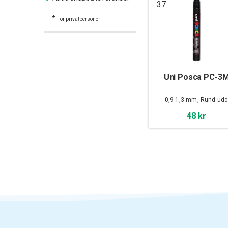
37
*
För privatpersoner
Uni Posca PC-3
0,9-1,3 mm, Rund ud
48 kr