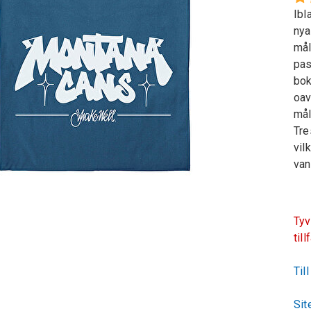
Ibl
nya
mål
pas
bok
oav
mål
Tre
vil
van
Tyv
till
Til
Sit