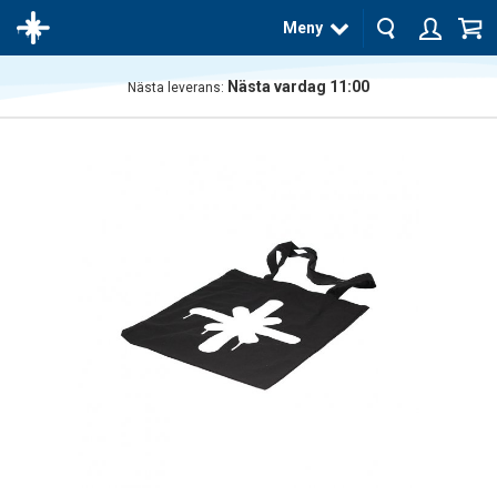
Meny
Nästa vardag 11:00
Nästa leverans:
Produkten
har blivit
tillagd i
varukorgen