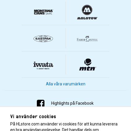
Alla våra varumärken
Highlights på Facebook
Vi använder cookies
Highlights på Instagram
På HLstore.com använder vi cookies för att kunna leverera
Highlights på Youtube
en bra användarupplevelse. Det handlar dels om