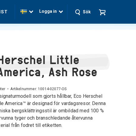
Logga in
NST
Sök
Herschel Little
America, Ash Rose
iter • Artikelnummer:
10014-02077-OS
signaturmodell som gjorts hållbar, Eco Herschel
tle America™ är designad för vardagsresor. Denna
niska bergsklättringsstil är ombildad med 100 %
rvunna tyger och branschledande återvunna
erial från fodret till etiketten.