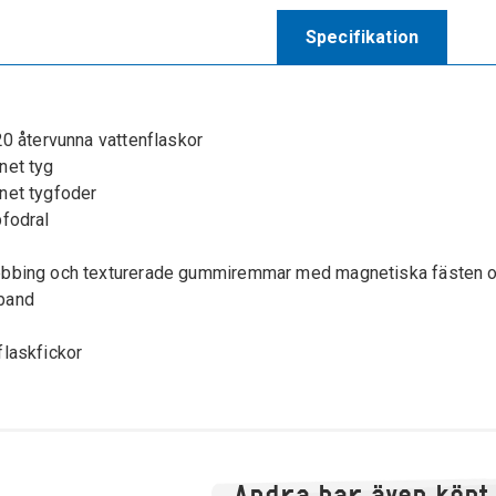
Specifikation
20 återvunna vattenflaskor
net tyg
net tygfoder
pfodral
bbing och texturerade gummiremmar med magnetiska fästen o
band
flaskfickor
Andra har även köpt