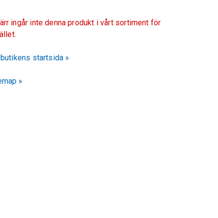
ärr ingår inte denna produkt i vårt sortiment för
fället.
l butikens startsida »
emap »