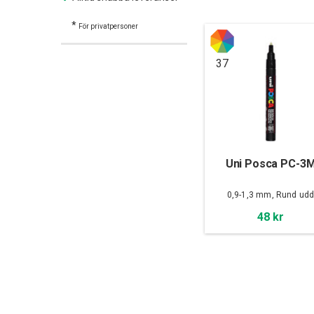
*
För privatpersoner
37
Uni Posca PC-3
0,9-1,3 mm, Rund ud
48 kr