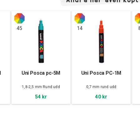
45
14
M
Uni Posca pc-5M
Uni Posca PC-1M
d
1,8-2,5 mm Rund udd
0,7 mm rund udd
54 kr
40 kr