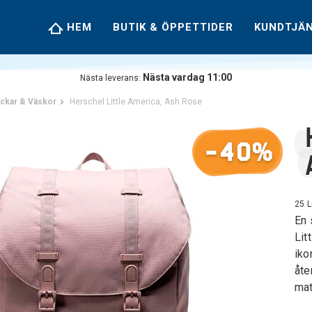
HEM
BUTIK & ÖPPETTIDER
KUNDTJÄ
Nästa vardag 11:00
Nästa leverans:
ckar & Väskor
Herschel Little America, Ash Rose
-40%
25 L
En 
Lit
iko
åte
mat