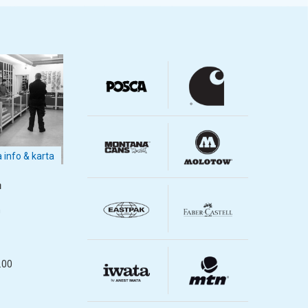
a info & karta
m
m
.00