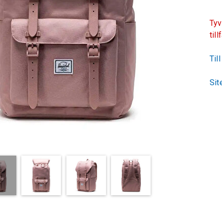
Tyv
till
Til
Sit