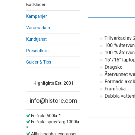
Badkläder
Kampanjer
Varumärken
Tillverkad av 
Kundtjänst
100 % återvun
Presentkort
100 % återvun
15"/16" lapto
Guider & Tips
Dragsko
Återvunnet we
Formade axel
Highlights Est. 2001
Framficka
Dubbla vatten
info@hlstore.com
Fri frakt 500kr *
Fri frakt sprayfärg 1000kr
*
Alltid snabba leveranser