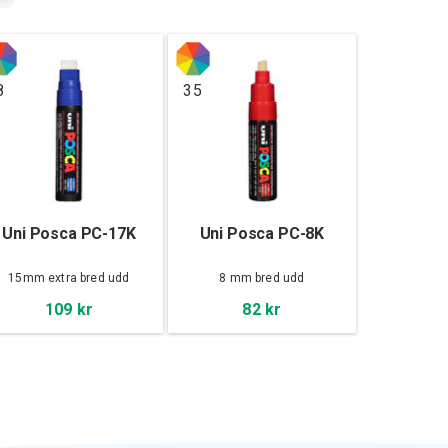
8
35
Uni Posca PC-17K
Uni Posca PC-8K
15mm extra bred udd
8 mm bred udd
109 kr
82 kr