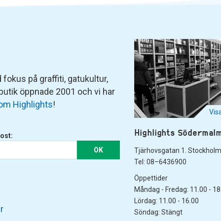
fokus på graffiti, gatukultur,
 butik öppnade 2001 och vi har
om Highlights
!
Vis
Highlights Södermal
ost:
OK
Tjärhovsgatan 1. Stockhol
Tel: 08–6436900
Öppettider
Måndag - Fredag: 11.00 - 18
Lördag: 11.00 - 16.00
r
Söndag: Stängt