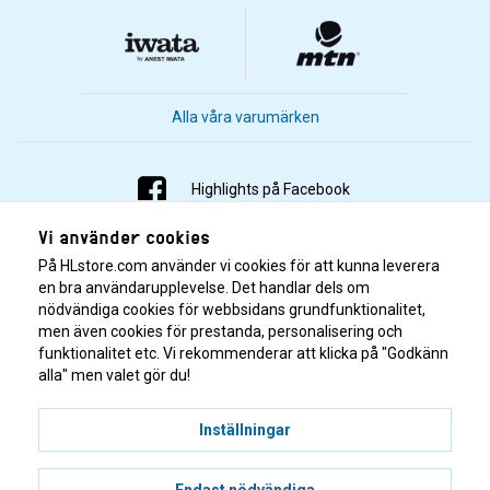
Alla våra varumärken
Highlights på Facebook
Vi använder cookies
Highlights på Instagram
På HLstore.com använder vi cookies för att kunna leverera
Highlights på Youtube
en bra användarupplevelse. Det handlar dels om
nödvändiga cookies för webbsidans grundfunktionalitet,
men även cookies för prestanda, personalisering och
Highlights på Tiktok
funktionalitet etc. Vi rekommenderar att klicka på "Godkänn
alla" men valet gör du!
Inställningar