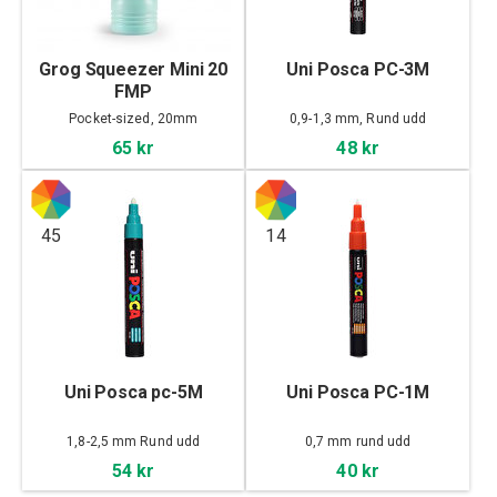
Grog Squeezer Mini 20
Uni Posca PC-3M
FMP
Pocket-sized, 20mm
0,9-1,3 mm, Rund udd
65 kr
48 kr
45
14
Uni Posca pc-5M
Uni Posca PC-1M
1,8-2,5 mm Rund udd
0,7 mm rund udd
54 kr
40 kr