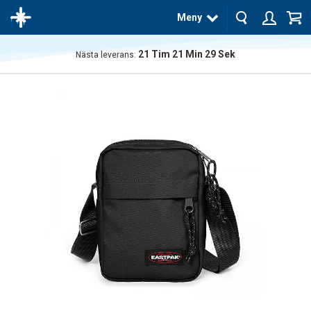
Meny
21
Tim
21
Min
29
Sek
Nästa leverans:
Produkten
har blivit
tillagd i
varukorgen