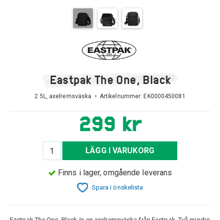
Eastpak The One, Black
2.5L, axelremsväska • Artikelnummer:
EK0000450081
299 kr
LÄGG I VARUKORG
Finns i lager, omgående leverans
Spara i önskelista
Eastpak The One, Black är en axelremsväska från Eastpak. Två mindre