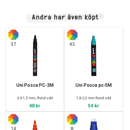
Andra har även köpt
37
45
Uni Posca PC-3M
Uni Posca pc-5M
0,9-1,3 mm, Rund udd
1,8-2,5 mm Rund udd
48 kr
54 kr
14
8