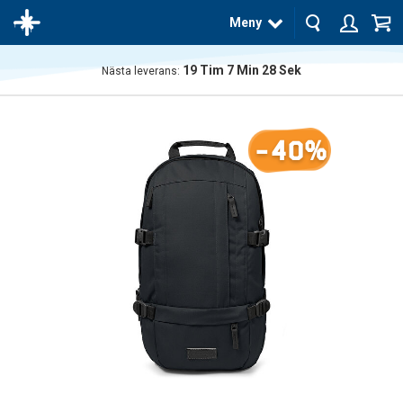
Meny
19
Tim
7
Min
28
Sek
Nästa leverans:
Produkten
har blivit
tillagd i
-40%
varukorgen