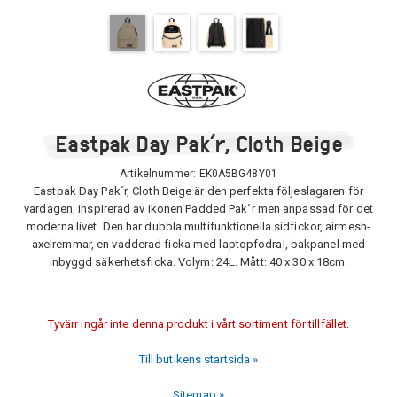
Eastpak Day Pak´r, Cloth Beige
Artikelnummer:
EK0A5BG48Y01
Eastpak Day Pak´r, Cloth Beige är den perfekta följeslagaren för
vardagen, inspirerad av ikonen Padded Pak´r men anpassad för det
moderna livet. Den har dubbla multifunktionella sidfickor, airmesh-
axelremmar, en vadderad ficka med laptopfodral, bakpanel med
inbyggd säkerhetsficka. Volym: 24L. Mått: 40 x 30 x 18cm.
Tyvärr ingår inte denna produkt i vårt sortiment för tillfället.
Till butikens startsida »
Sitemap »