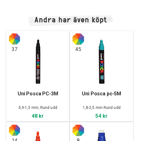
Andra har även köpt
37
45
Uni Posca PC-3M
Uni Posca pc-5M
0,9-1,3 mm, Rund udd
1,8-2,5 mm Rund udd
48 kr
54 kr
14
8