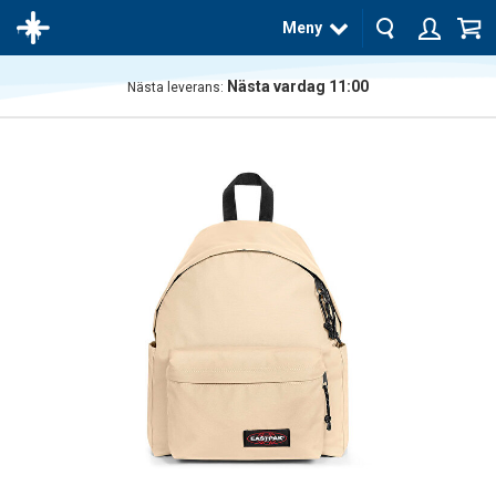
Meny
Nästa vardag 11:00
Nästa leverans:
Produkten
har blivit
tillagd i
varukorgen