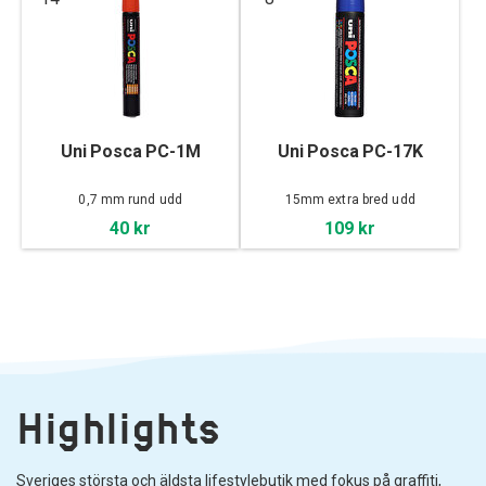
Uni Posca PC-1M
Uni Posca PC-17K
0,7 mm rund udd
15mm extra bred udd
40 kr
109 kr
Highlights
Sveriges största och äldsta lifestylebutik med fokus på graffiti,