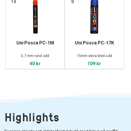
14
8
Uni Posca PC-1M
Uni Posca PC-17K
0,7 mm rund udd
15mm extra bred udd
40 kr
109 kr
Highlights