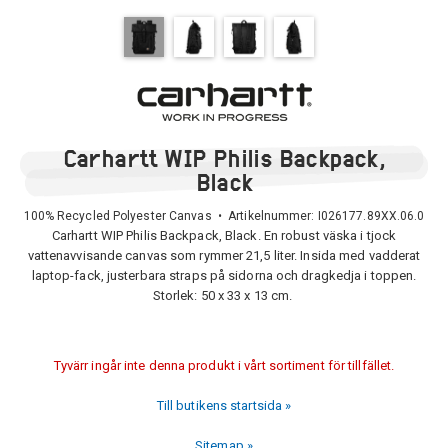
Carhartt WIP Philis Backpack,
Black
100% Recycled Polyester Canvas • Artikelnummer:
I026177.89XX.06.0
Carhartt WIP Philis Backpack, Black. En robust väska i tjock
vattenavvisande canvas som rymmer 21,5 liter. Insida med vadderat
laptop-fack, justerbara straps på sidorna och dragkedja i toppen.
Storlek: 50 x 33 x 13 cm.
Tyvärr ingår inte denna produkt i vårt sortiment för tillfället.
Till butikens startsida »
Sitemap »