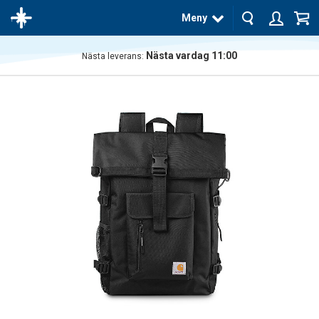
Meny
Nästa vardag 11:00
Nästa leverans:
Produkten
har blivit
tillagd i
varukorgen