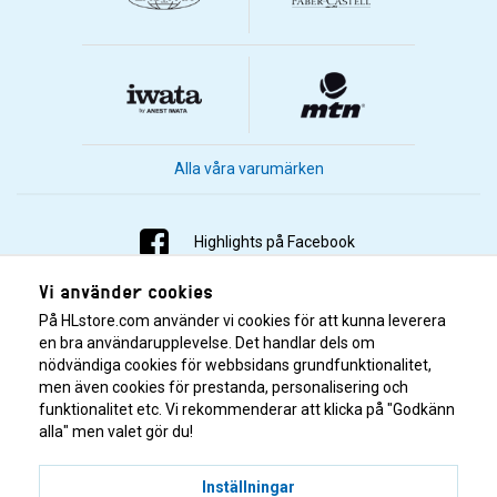
Alla våra varumärken
Highlights på Facebook
Vi använder cookies
Highlights på Instagram
På HLstore.com använder vi cookies för att kunna leverera
Highlights på Youtube
en bra användarupplevelse. Det handlar dels om
nödvändiga cookies för webbsidans grundfunktionalitet,
men även cookies för prestanda, personalisering och
Highlights på Tiktok
funktionalitet etc. Vi rekommenderar att klicka på "Godkänn
alla" men valet gör du!
Inställningar