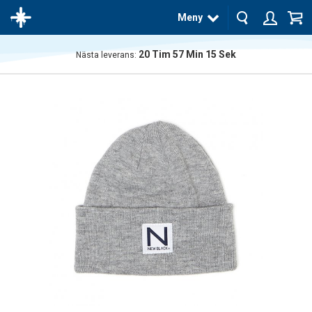
Meny
20
Tim
57
Min
15
Sek
Nästa leverans:
Produkten
har blivit
tillagd i
varukorgen