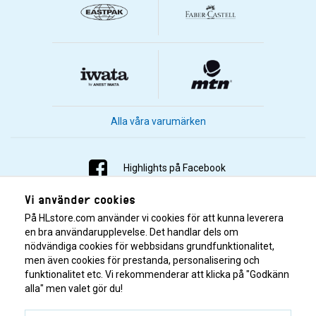
Alla våra varumärken
Highlights på Facebook
Vi använder cookies
Highlights på Instagram
På HLstore.com använder vi cookies för att kunna leverera
Highlights på Youtube
en bra användarupplevelse. Det handlar dels om
nödvändiga cookies för webbsidans grundfunktionalitet,
men även cookies för prestanda, personalisering och
Highlights på Tiktok
funktionalitet etc. Vi rekommenderar att klicka på "Godkänn
alla" men valet gör du!