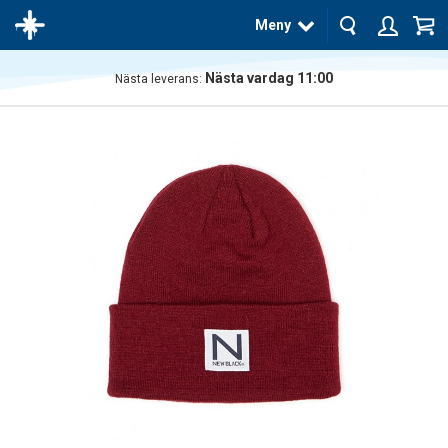
Meny
Nästa vardag 11:00
Nästa leverans:
Produkten
har blivit
tillagd i
varukorgen