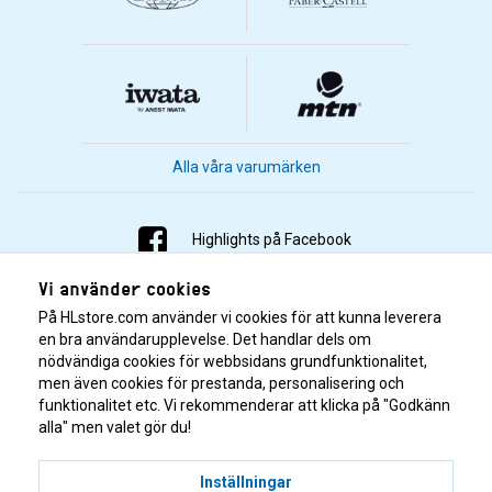
Alla våra varumärken
Highlights på Facebook
Vi använder cookies
Highlights på Instagram
På HLstore.com använder vi cookies för att kunna leverera
Highlights på Youtube
en bra användarupplevelse. Det handlar dels om
nödvändiga cookies för webbsidans grundfunktionalitet,
men även cookies för prestanda, personalisering och
Highlights på Tiktok
funktionalitet etc. Vi rekommenderar att klicka på "Godkänn
alla" men valet gör du!
Inställningar