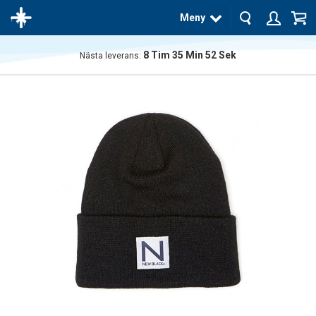
Meny
8
Tim
35
Min
52
Sek
Nästa leverans:
Produkten
har blivit
tillagd i
varukorgen