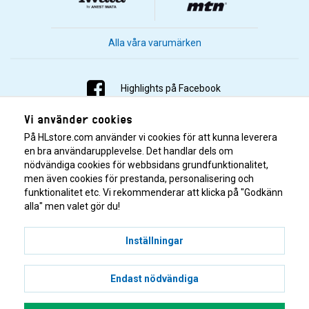
Alla våra varumärken
Highlights på Facebook
Vi använder cookies
Highlights på Instagram
På HLstore.com använder vi cookies för att kunna leverera
Highlights på Youtube
en bra användarupplevelse. Det handlar dels om
nödvändiga cookies för webbsidans grundfunktionalitet,
men även cookies för prestanda, personalisering och
Highlights på Tiktok
funktionalitet etc. Vi rekommenderar att klicka på "Godkänn
alla" men valet gör du!
Inställningar
Endast nödvändiga
© 2001–2026 Highlights/KR Distribution AB.