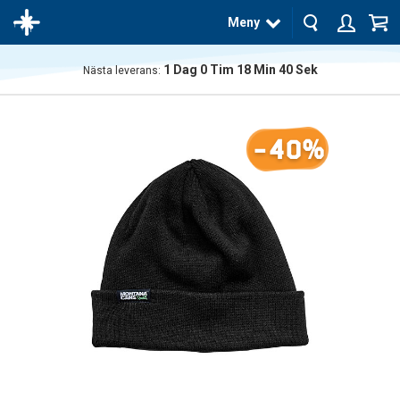
Meny
1
Dag
0
Tim
18
Min
39
Sek
Nästa leverans:
Produkten
har blivit
tillagd i
-40%
varukorgen