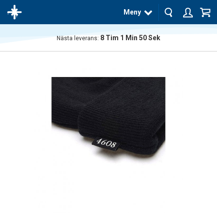
Meny
8
Tim
1
Min
50
Sek
Nästa leverans:
Produkten
har blivit
tillagd i
varukorgen