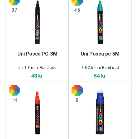
37
45
Uni Posca PC-3M
Uni Posca pc-5M
0,9-1,3 mm, Rund udd
1,8-2,5 mm Rund udd
48 kr
54 kr
14
8