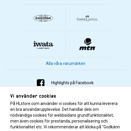
Alla våra varumärken
Highlights på Facebook
Vi använder cookies
Highlights på Instagram
På HLstore.com använder vi cookies för att kunna leverera
Highlights på Youtube
en bra användarupplevelse. Det handlar dels om
nödvändiga cookies för webbsidans grundfunktionalitet,
men även cookies för prestanda, personalisering och
Highlights på Tiktok
funktionalitet etc. Vi rekommenderar att klicka på "Godkänn