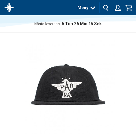
Meny
6
Tim
26
Min
14
Sek
Nästa leverans:
Produkten
har blivit
tillagd i
varukorgen