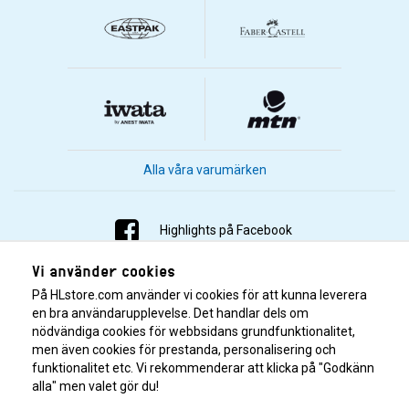
Alla våra varumärken
Highlights på Facebook
Vi använder cookies
Highlights på Instagram
På HLstore.com använder vi cookies för att kunna leverera
Highlights på Youtube
en bra användarupplevelse. Det handlar dels om
nödvändiga cookies för webbsidans grundfunktionalitet,
men även cookies för prestanda, personalisering och
Highlights på Tiktok
funktionalitet etc. Vi rekommenderar att klicka på "Godkänn
alla" men valet gör du!