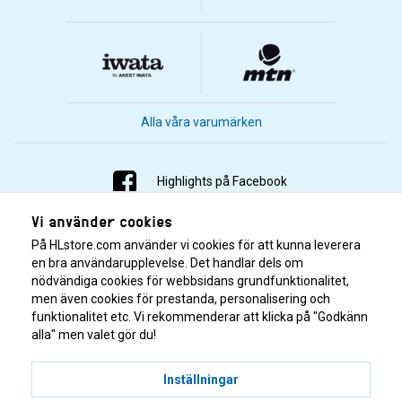
Alla våra varumärken
Highlights på Facebook
Vi använder cookies
Highlights på Instagram
På HLstore.com använder vi cookies för att kunna leverera
Highlights på Youtube
en bra användarupplevelse. Det handlar dels om
nödvändiga cookies för webbsidans grundfunktionalitet,
men även cookies för prestanda, personalisering och
Highlights på Tiktok
funktionalitet etc. Vi rekommenderar att klicka på "Godkänn
alla" men valet gör du!
Inställningar