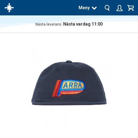
Meny
Nästa vardag 11:00
Nästa leverans:
Produkten
har blivit
tillagd i
varukorgen