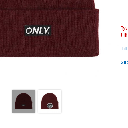
Tyv
till
Til
Sit