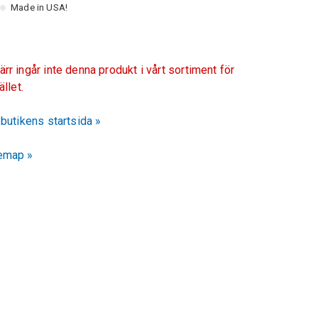
Made in USA!
ärr ingår inte denna produkt i vårt sortiment för
fället.
l butikens startsida »
emap »