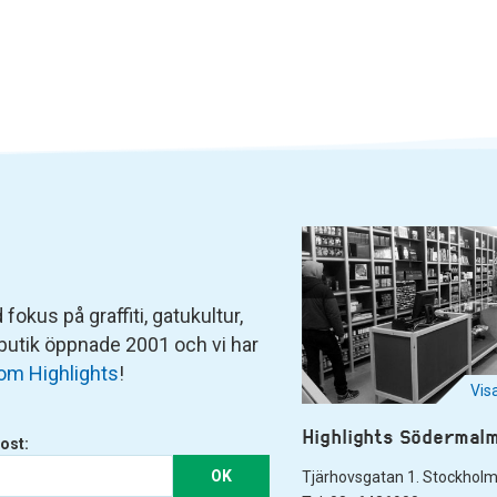
fokus på graffiti, gatukultur,
 butik öppnade 2001 och vi har
om Highlights
!
Vis
Highlights Södermal
ost:
OK
Tjärhovsgatan 1. Stockhol