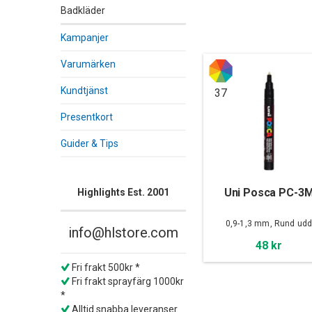
Badkläder
Kampanjer
Varumärken
Kundtjänst
37
Presentkort
Guider & Tips
Uni Posca PC-3
Highlights Est. 2001
0,9-1,3 mm, Rund ud
info@hlstore.com
48 kr
Fri frakt 500kr *
Fri frakt sprayfärg 1000kr
*
Alltid snabba leveranser