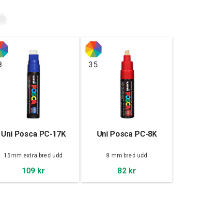
8
35
Uni Posca PC-17K
Uni Posca PC-8K
15mm extra bred udd
8 mm bred udd
109 kr
82 kr