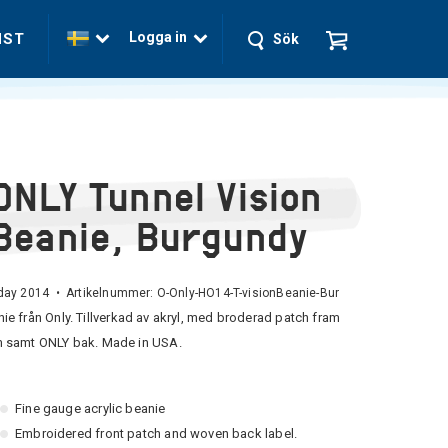
Logga in
NST
Sök
ONLY Tunnel Vision
Beanie, Burgundy
iday 2014 • Artikelnummer:
O-Only-HO14-T-visionBeanie-Bur
ie från Only. Tillverkad av akryl, med broderad patch fram
m samt ONLY bak. Made in USA.
Fine gauge acrylic beanie
Embroidered front patch
and woven back label.