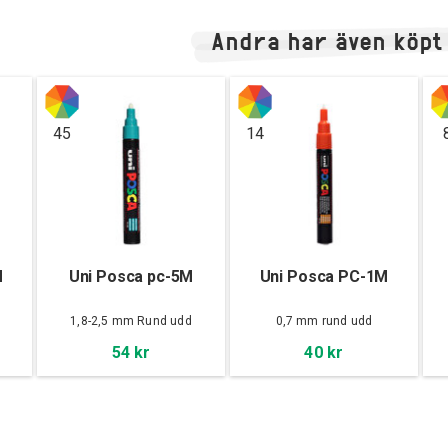
Andra har även köpt
45
14
M
Uni Posca pc-5M
Uni Posca PC-1M
d
1,8-2,5 mm Rund udd
0,7 mm rund udd
54 kr
40 kr