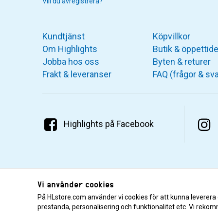
Vill du avregistrera?
Kundtjänst
Köpvillkor
Om Highlights
Butik & öppettide
Jobba hos oss
Byten & returer
Frakt & leveranser
FAQ (frågor & sva
Highlights på Facebook
Vi använder cookies
På HLstore.com använder vi cookies för att kunna leverera
prestanda, personalisering och funktionalitet etc. Vi rekom
© 2001–2026 Highlights/KR Distribution AB.