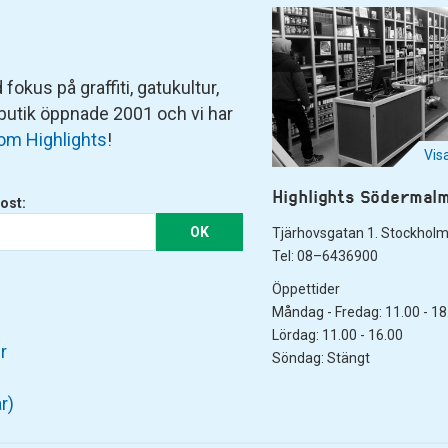
fokus på graffiti, gatukultur,
 butik öppnade 2001 och vi har
om Highlights
!
Vis
Highlights Södermal
ost:
OK
Tjärhovsgatan 1. Stockhol
Tel: 08–6436900
Öppettider
Måndag - Fredag: 11.00 - 18
Lördag: 11.00 - 16.00
r
Söndag: Stängt
r)