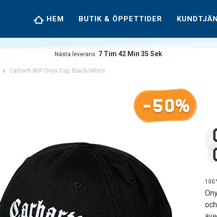
HEM
BUTIK & ÖPPETTIDER
KUNDTJÄ
7
Tim
42
Min
34
Sek
Nästa leverans:
Carhartt WIP Onyx Cap, Black/White
-50%
100%
Ony
och
äve