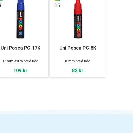
8
35
Uni Posca PC-17K
Uni Posca PC-8K
15mm extra bred udd
8 mm bred udd
109 kr
82 kr