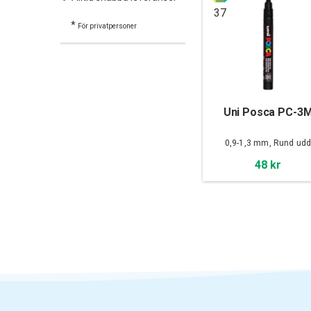
37
*
För privatpersoner
Uni Posca PC-3
0,9-1,3 mm, Rund ud
48 kr