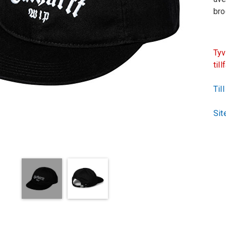
bro
Tyv
till
Til
Sit