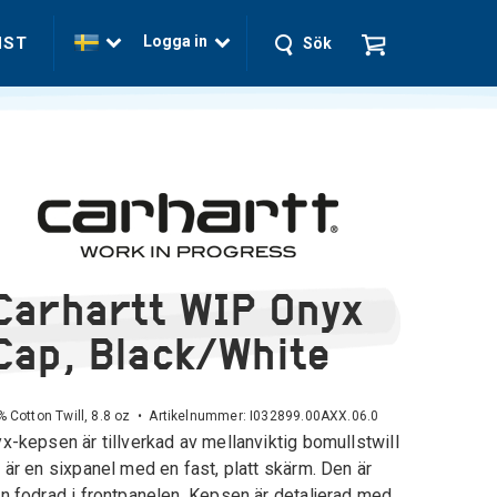
Logga in
NST
Sök
Carhartt WIP Onyx
Cap, Black/White
 Cotton Twill, 8.8 oz • Artikelnummer:
I032899.00AXX.06.0
x-kepsen är tillverkad av mellanviktig bomullstwill
 är en sixpanel med en fast, platt skärm. Den är
n fodrad i frontpanelen. Kepsen är detaljerad med