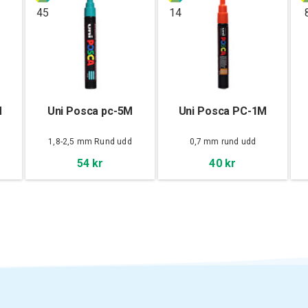
45
14
M
Uni Posca pc-5M
Uni Posca PC-1M
d
1,8-2,5 mm Rund udd
0,7 mm rund udd
54 kr
40 kr