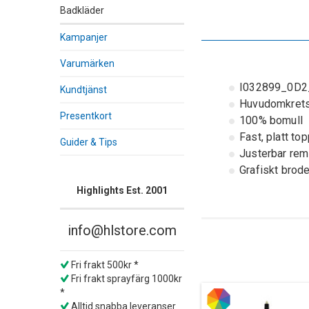
Badkläder
Kampanjer
Varumärken
I032899_0D2
Kundtjänst
Huvudomkrets:
Presentkort
100% bomull
Fast, platt to
Guider & Tips
Justerbar re
Grafiskt brode
Highlights Est. 2001
info@hlstore.com
Fri frakt 500kr *
Fri frakt sprayfärg 1000kr
*
Alltid snabba leveranser