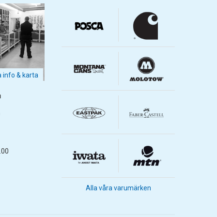
a info & karta
m
m
.00
Alla våra varumärken