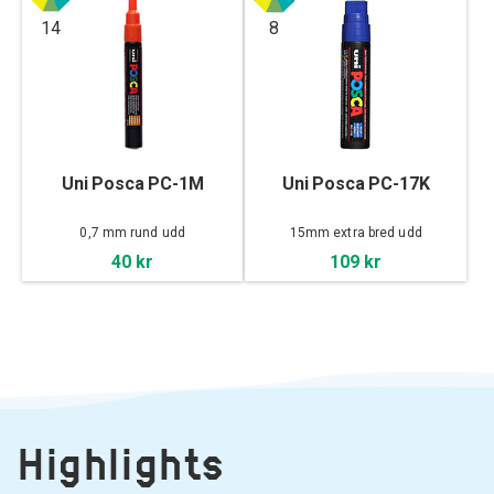
14
8
Uni Posca PC-1M
Uni Posca PC-17K
0,7 mm rund udd
15mm extra bred udd
40 kr
109 kr
Highlights