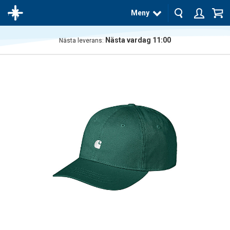
Meny
Nästa vardag 11:00
Nästa leverans:
Produkten
har blivit
tillagd i
varukorgen