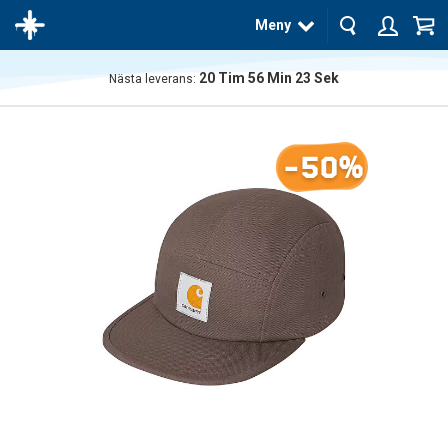
Meny
20
Tim
56
Min
22
Sek
Nästa leverans:
Produkten
har blivit
tillagd i
-50%
varukorgen