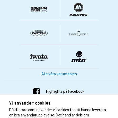
Alla våra varumärken
Highlights på Facebook
Vi använder cookies
Highlights på Instagram
På HLstore.com använder vi cookies för att kunna leverera
Highlights på Youtube
en bra användarupplevelse. Det handlar dels om