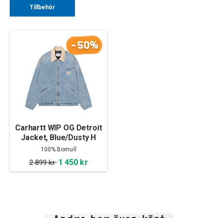
Tillbehör
-50%
Carhartt WIP OG Detroit
Jacket, Blue/Dusty H
Brown
100% Bomull
1 450 kr
2 899 kr