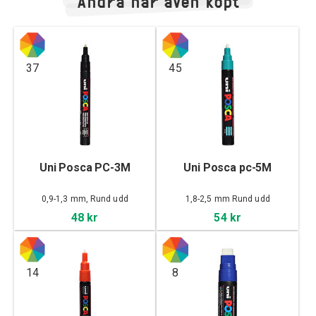
Andra har även köpt
37
45
Uni Posca PC-3M
Uni Posca pc-5M
0,9-1,3 mm, Rund udd
1,8-2,5 mm Rund udd
48 kr
54 kr
14
8