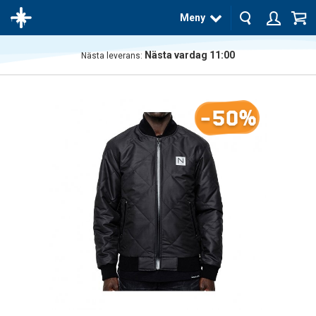
Meny
Nästa vardag 11:00
Nästa leverans:
Produkten
har blivit
tillagd i
-50%
varukorgen