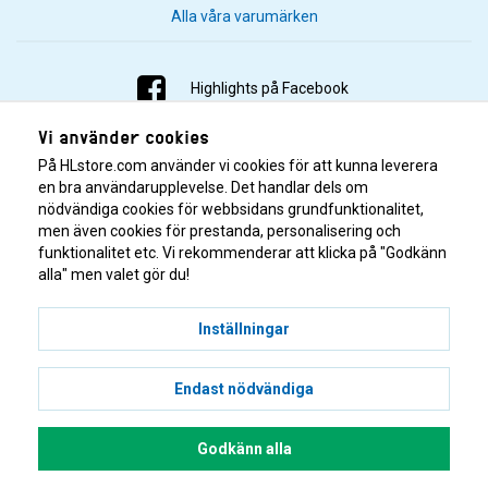
Alla våra varumärken
Highlights på Facebook
Vi använder cookies
Highlights på Instagram
På HLstore.com använder vi cookies för att kunna leverera
Highlights på Youtube
en bra användarupplevelse. Det handlar dels om
nödvändiga cookies för webbsidans grundfunktionalitet,
men även cookies för prestanda, personalisering och
Highlights på Tiktok
funktionalitet etc. Vi rekommenderar att klicka på "Godkänn
alla" men valet gör du!
Inställningar
Endast nödvändiga
© 2001–2026 Highlights/KR Distribution AB.
Godkänn alla