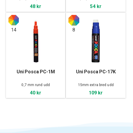
48 kr
54 kr
14
8
Uni Posca PC-1M
Uni Posca PC-17K
0,7 mm rund udd
15mm extra bred udd
40 kr
109 kr