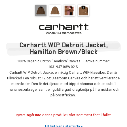
Carhartt WIP Detroit Jacket,
Hamilton Brown/Black
100% Organic Cotton 'Dearborn' Canvas • Artikelnummer:
I031947.08W.02.S
Carhartt WIP Detroit Jacket en riktig Carhartt WIP-klassiker. Den är
tillverkad i en robust 12 oz Dearborn Canvas och har ett ventilerande
meshfoder. Den är detaljerad med trippelsömmar och en subtil
manchesterkrage, samt en guldfärgad dragkedja på framsidan och
på bröstfickan.
Tyvärr ingår inte denna produkt i vårt sortiment för tillfället.
Till butikens startsida »