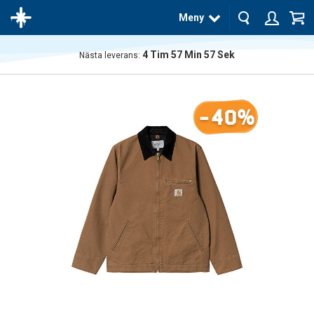
Meny
4
Tim
57
Min
57
Sek
Nästa leverans:
Produkten
har blivit
tillagd i
-40%
varukorgen