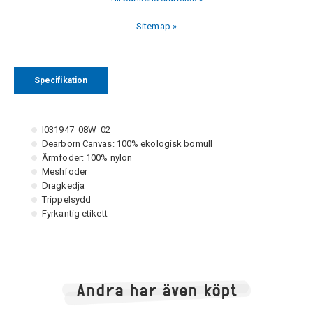
Sitemap »
Specifikation
I031947_08W_02
Dearborn Canvas: 100% ekologisk bomull
Ärmfoder: 100% nylon
Meshfoder
Dragkedja
Trippelsydd
Fyrkantig etikett
Andra har även köpt