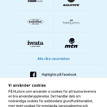
Alla våra varumärken
Highlights på Facebook
Vi använder cookies
Highlights på Instagram
På HLstore.com använder vi cookies för att kunna leverera
Highlights på Youtube
en bra användarupplevelse. Det handlar dels om
nödvändiga cookies för webbsidans grundfunktionalitet,
men även cookies för prestanda, personalisering och
Highlights på Tiktok