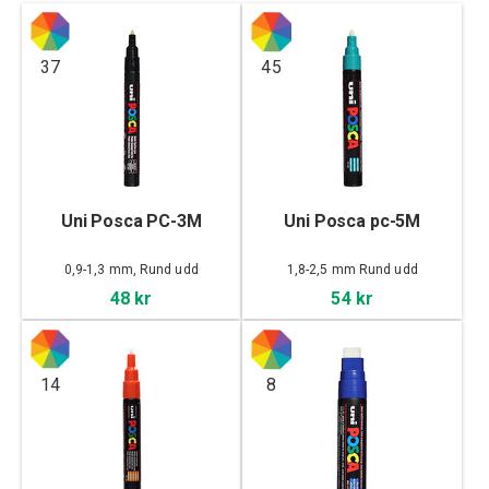
37
45
Uni Posca PC-3M
Uni Posca pc-5M
0,9-1,3 mm, Rund udd
1,8-2,5 mm Rund udd
48 kr
54 kr
14
8