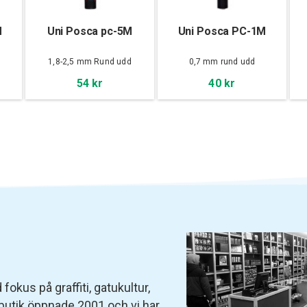
M
Uni Posca pc-5M
Uni Posca PC-1M
d
1,8-2,5 mm Rund udd
0,7 mm rund udd
54 kr
40 kr
fokus på graffiti, gatukultur,
 butik öppnade 2001 och vi har