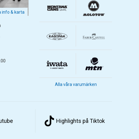
a info & karta
m
m
.00
Alla våra varumärken
outube
Highlights på Tiktok