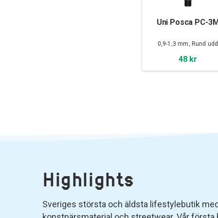
Uni Posca PC-3
0,9-1,3 mm, Rund ud
48 kr
Highlights
Sveriges största och äldsta lifestylebutik med 
konstnärsmaterial och streetwear. Vår första