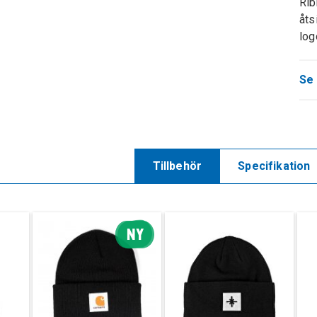
Rib
åts
log
Se 
Tillbehör
Specifikation
NY