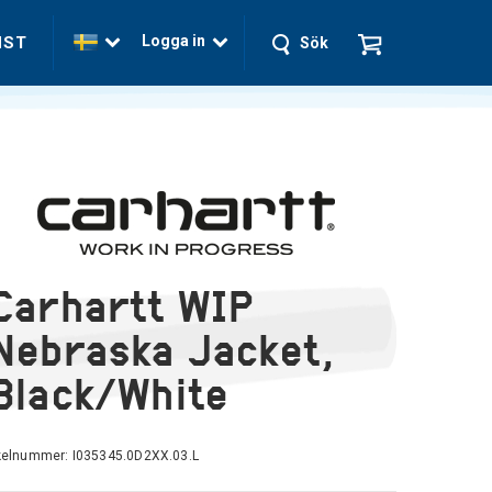
Logga in
NST
Sök
Carhartt WIP
Nebraska Jacket,
Black/White
ikelnummer:
I035345.0D2XX.03.L