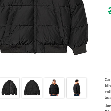
Car
til
vat
bes
Jac