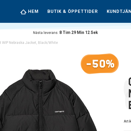
HEM
BUTIK & ÖPPETTIDER
KUNDTJÄ
8
Tim
29
Min
11
Sek
Nästa leverans:
t WIP Nebraska Jacket, Black/White
-50%
Art