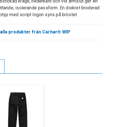
bstickad krage, nederkant och vid ärmslut ger en
ittande, isolerande passform. En diskret broderad
otyp med script logon syns på bröstet.
alla produkter från Carhartt WIP