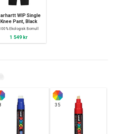
arhartt WIP Single
Knee Pant, Black
100% Ekologisk Bomull
'Dearborn' Canvas
1 549 kr
8
35