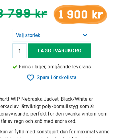
3 799 kr
1 900 kr
Välj storlek
LÄGG I VARUKORG
Finns i lager, omgående leverans
Spara i önskelista
hartt WIP Nebraska Jacket, Black/White är
lverkad av lättviktigt poly-bomullstyg som är
tenavvisande, perfekt för den svanka vintern som
tår av regn och snö med andra ord.
kan är fylld med konstgjort dun för maximal värme.