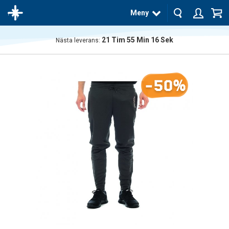
Meny
21
Tim
55
Min
16
Sek
Nästa leverans:
Produkten
har blivit
tillagd i
-50%
varukorgen