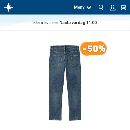
Meny
Nästa vardag 11:00
Nästa leverans:
Produkten
har blivit
tillagd i
-50%
varukorgen