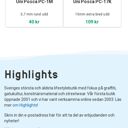
Uni Posca PC-1M
Uni Posca PC-17K
0,7 mm rund udd
15mm extra bred udd
40 kr
109 kr
Highlights
Sveriges största och äldsta lifestylebutik med fokus på graffiti,
gatukultur, konstnärsmaterial och streetwear. Vår första butik
öppnade 2001 och vi har varit verksamma online sedan 2003. Läs
mer
om Highlights
!
Skriv in din e-postadress här för att ta del av erbjudanden och
nyheter!