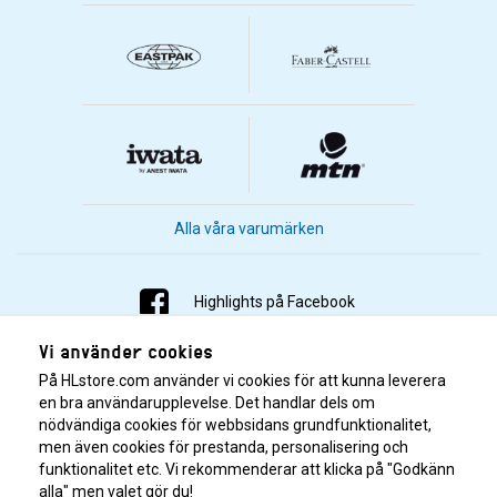
Alla våra varumärken
Highlights på Facebook
Vi använder cookies
Highlights på Instagram
På HLstore.com använder vi cookies för att kunna leverera
Highlights på Youtube
en bra användarupplevelse. Det handlar dels om
nödvändiga cookies för webbsidans grundfunktionalitet,
men även cookies för prestanda, personalisering och
Highlights på Tiktok
funktionalitet etc. Vi rekommenderar att klicka på "Godkänn
alla" men valet gör du!