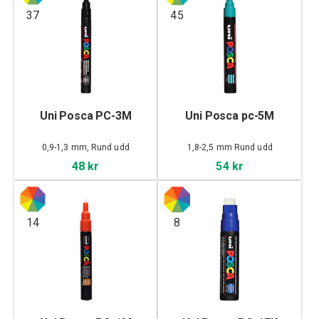
37
45
Uni Posca PC-3M
Uni Posca pc-5M
0,9-1,3 mm, Rund udd
1,8-2,5 mm Rund udd
48 kr
54 kr
14
8