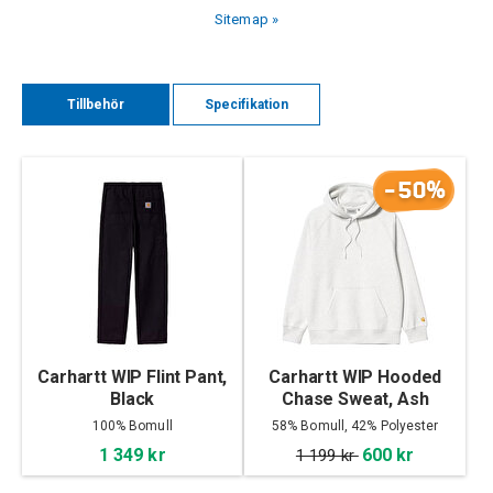
Sitemap »
Tillbehör
Specifikation
-50%
Carhartt WIP Flint Pant,
Carhartt WIP Hooded
Black
Chase Sweat, Ash
Heather/Gold
100% Bomull
58% Bomull, 42% Polyester
1 349 kr
600 kr
1 199 kr