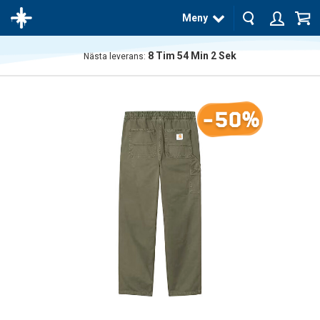
Meny
8
Tim
54
Min
2
Sek
Nästa leverans:
Produkten
har blivit
tillagd i
-50%
varukorgen