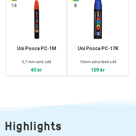
14
8
Uni Posca PC-1M
Uni Posca PC-17K
0,7 mm rund udd
15mm extra bred udd
40 kr
109 kr
Highlights