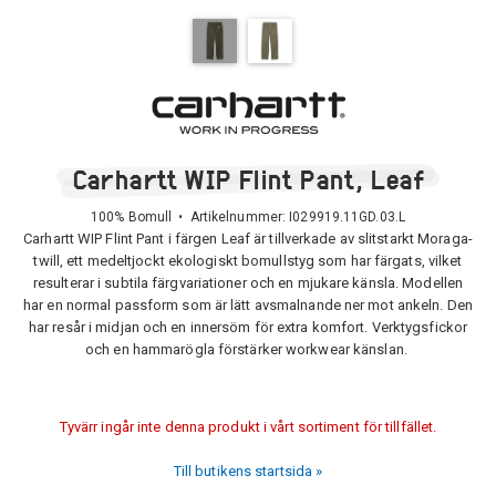
Carhartt WIP Flint Pant, Leaf
100% Bomull • Artikelnummer:
I029919.11GD.03.L
Carhartt WIP Flint Pant i färgen Leaf är tillverkade av slitstarkt Moraga-
twill, ett medeltjockt ekologiskt bomullstyg som har färgats, vilket
resulterar i subtila färgvariationer och en mjukare känsla. Modellen
har en normal passform som är lätt avsmalnande ner mot ankeln. Den
har resår i midjan och en innersöm för extra komfort. Verktygsfickor
och en hammarögla förstärker workwear känslan.
Tyvärr ingår inte denna produkt i vårt sortiment för tillfället.
Till butikens startsida »