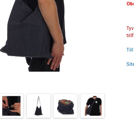
Ob
Tyv
till
Til
Sit