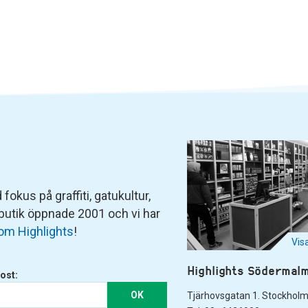
fokus på graffiti, gatukultur,
 butik öppnade 2001 och vi har
om Highlights
!
Vis
Highlights Södermal
ost:
OK
Tjärhovsgatan 1. Stockhol