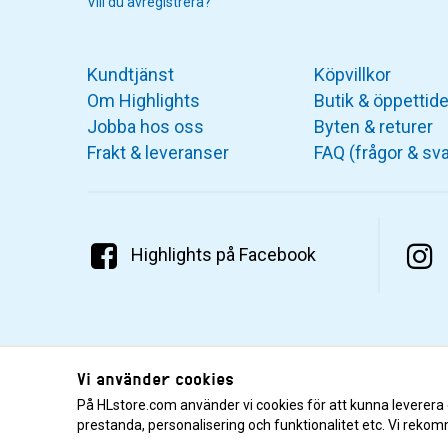
Vill du avregistrera?
Kundtjänst
Köpvillkor
Om Highlights
Butik & öppettide
Jobba hos oss
Byten & returer
Frakt & leveranser
FAQ (frågor & sva
Highlights på Facebook
Vi använder cookies
På HLstore.com använder vi cookies för att kunna leverera
prestanda, personalisering och funktionalitet etc. Vi rekom
© 2001–2026 Highlights/KR Distribution AB.