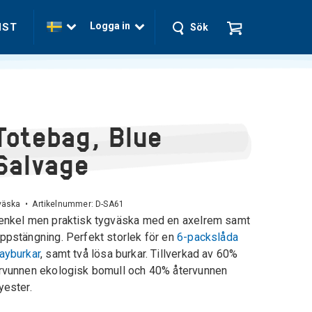
Logga in
NST
Sök
Totebag, Blue
Salvage
väska • Artikelnummer:
D-SA61
enkel men praktisk tygväska med en axelrem samt
ppstängning. Perfekt storlek för en
6-packslåda
ayburkar
, samt två lösa burkar. Tillverkad av 60%
rvunnen ekologisk bomull och 40% återvunnen
yester.