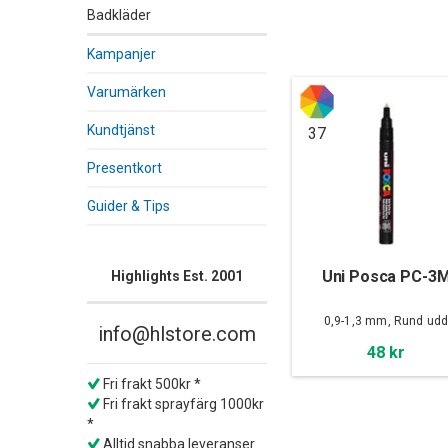
Badkläder
Kampanjer
Varumärken
Kundtjänst
37
Presentkort
Guider & Tips
Uni Posca PC-3
Highlights Est. 2001
0,9-1,3 mm, Rund ud
info@hlstore.com
48 kr
Fri frakt 500kr *
Fri frakt sprayfärg 1000kr
*
Alltid snabba leveranser