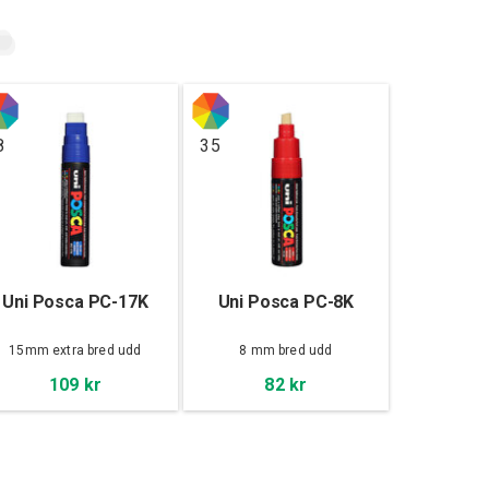
8
35
Uni Posca PC-17K
Uni Posca PC-8K
15mm extra bred udd
8 mm bred udd
109 kr
82 kr