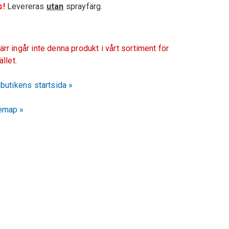
s!
Levereras
utan
sprayfärg.
ärr ingår inte denna produkt i vårt sortiment för
fället.
l butikens startsida »
emap »