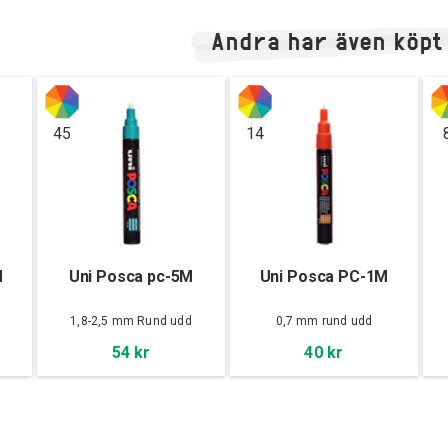
Andra har även köpt
45
14
M
Uni Posca pc-5M
Uni Posca PC-1M
d
1,8-2,5 mm Rund udd
0,7 mm rund udd
54 kr
40 kr