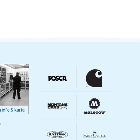
a info & karta
m
m