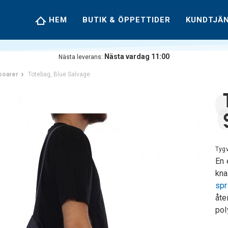
HEM
BUTIK & ÖPPETTIDER
KUNDTJÄ
Nästa vardag 11:00
Nästa leverans:
soarer
Totebag, Blue Salvage
Tyg
En 
kna
spr
åte
pol