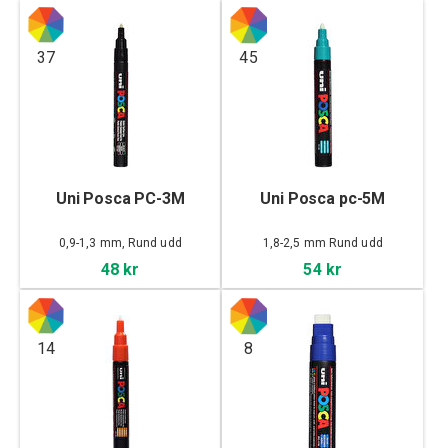
37
45
Uni Posca PC-3M
Uni Posca pc-5M
0,9-1,3 mm, Rund udd
1,8-2,5 mm Rund udd
48 kr
54 kr
14
8