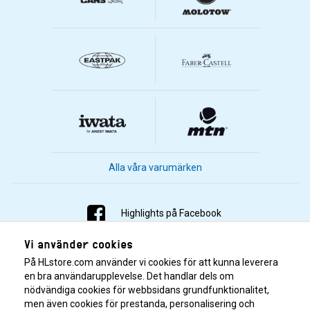
Alla våra varumärken
Highlights på Facebook
Vi använder cookies
Highlights på Instagram
På HLstore.com använder vi cookies för att kunna leverera
Highlights på Youtube
en bra användarupplevelse. Det handlar dels om
nödvändiga cookies för webbsidans grundfunktionalitet,
men även cookies för prestanda, personalisering och
Highlights på Tiktok