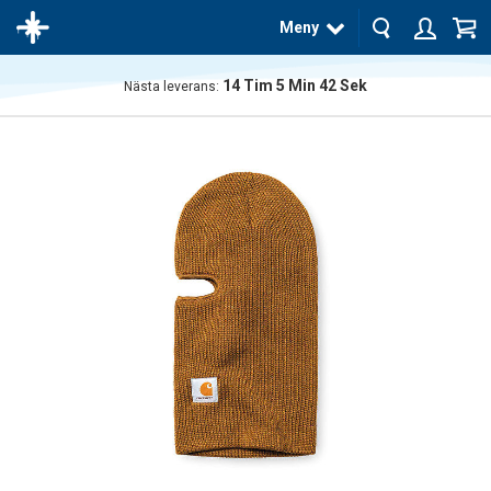
Meny
14
Tim
5
Min
42
Sek
Nästa leverans:
Produkten
har blivit
tillagd i
varukorgen