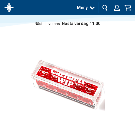
Meny
Nästa vardag 11:00
Nästa leverans:
Produkten
har blivit
tillagd i
varukorgen