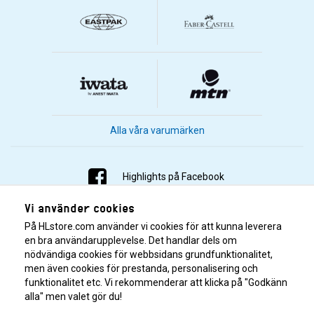
Alla våra varumärken
Highlights på Facebook
Vi använder cookies
Highlights på Instagram
På HLstore.com använder vi cookies för att kunna leverera
Highlights på Youtube
en bra användarupplevelse. Det handlar dels om
nödvändiga cookies för webbsidans grundfunktionalitet,
men även cookies för prestanda, personalisering och
Highlights på Tiktok
funktionalitet etc. Vi rekommenderar att klicka på "Godkänn
alla" men valet gör du!