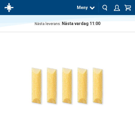
Meny
Nästa vardag 11:00
Nästa leverans:
Produkten
har blivit
tillagd i
varukorgen