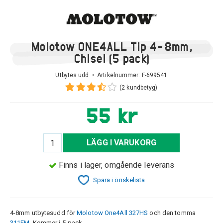
Molotow ONE4ALL Tip 4-8mm,
Chisel (5 pack)
Utbytes udd • Artikelnummer:
F-699541
(2 kundbetyg)
55 kr
LÄGG I VARUKORG
Finns i lager, omgående leverans
Spara i önskelista
4-8mm utbytesudd för
Molotow One4All
327H
S
och den tomma
311EM
. Kommer i 5-pack.