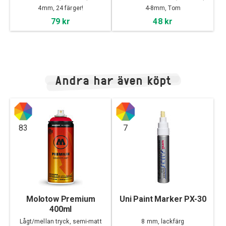
Empty
4mm, 24 färger!
4-8mm, Tom
79 kr
48 kr
Andra har även köpt
83
7
Molotow Premium
Uni Paint Marker PX-30
400ml
Lågt/mellan tryck, semi-matt
8 mm, lackfärg