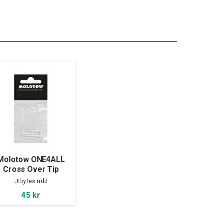
Molotow ONE4ALL
Cross Over Tip
1.5mm (5 pack)
Utbytes udd
45 kr