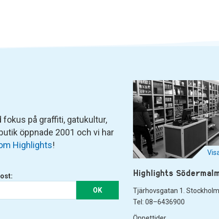
fokus på graffiti, gatukultur,
 butik öppnade 2001 och vi har
om Highlights
!
Vis
Highlights Södermal
ost:
OK
Tjärhovsgatan 1. Stockhol
Tel: 08–6436900
Öppettider