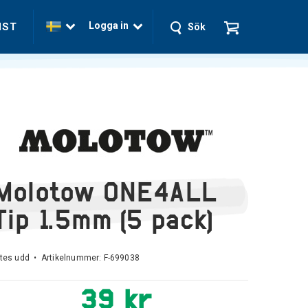
Logga in
NST
Sök
Molotow ONE4ALL
Tip 1.5mm (5 pack)
ytes udd • Artikelnummer:
F-699038
39 kr