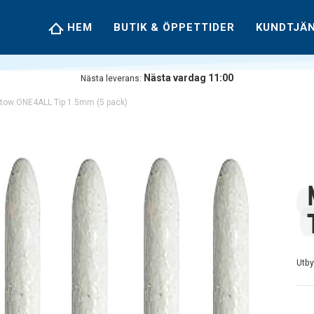
HEM
BUTIK & ÖPPETTIDER
KUNDTJÄ
Nästa vardag 11:00
Nästa leverans:
tow ONE4ALL Tip 1.5mm (5 pack)
Utb