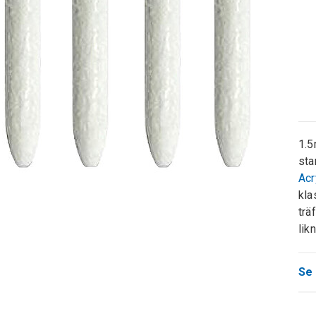
1.5
st
Acr
kla
trä
lik
Se 