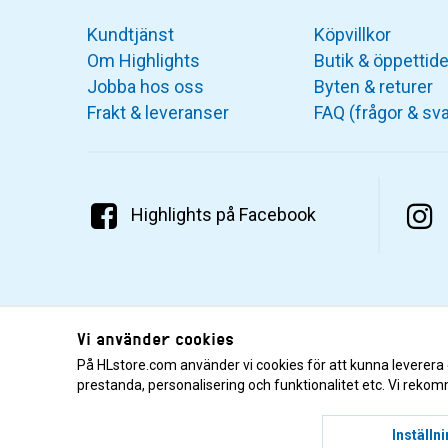
Kundtjänst
Köpvillkor
Om Highlights
Butik & öppettide
Jobba hos oss
Byten & returer
Frakt & leveranser
FAQ (frågor & sva
Highlights på Facebook
Vi använder cookies
På HLstore.com använder vi cookies för att kunna leverera
prestanda, personalisering och funktionalitet etc. Vi rekom
© 2001–2026 Highlights/KR Distribution AB.
Inställn