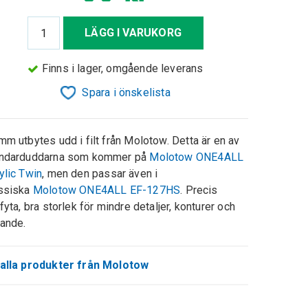
LÄGG I VARUKORG
Finns i lager, omgående leverans
Spara i önskelista
mm utbytes udd i filt från Molotow. Detta är en av
andarduddarna som kommer på
Molotow ONE4ALL
ylic Twin
, men den passar även i
ssiska
Molotow ONE4ALL EF-127HS
. Precis
ffyta, bra storlek för mindre detaljer, konturer och
nande.
alla produkter från Molotow