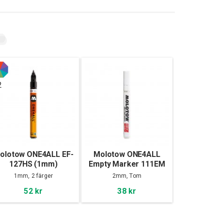
2
olotow ONE4ALL EF-
Molotow ONE4ALL
127HS (1mm)
Empty Marker 111EM
(2mm)
1mm, 2 färger
2mm, Tom
52 kr
38 kr