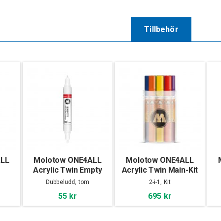
Tillbehör
ALL
Molotow ONE4ALL
Molotow ONE4ALL
Acrylic Twin Empty
Acrylic Twin Main-Kit
1, 12-set
Dubbeludd, tom
2-i-1, Kit
55 kr
695 kr