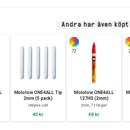
Andra har även köpt
72
L
Molotow ONE4ALL Tip
Molotow ONE4ALL
M
2mm (5 pack)
127HS (2mm)
Utbytes udd
2mm, 72 färger!
40 kr
48 kr