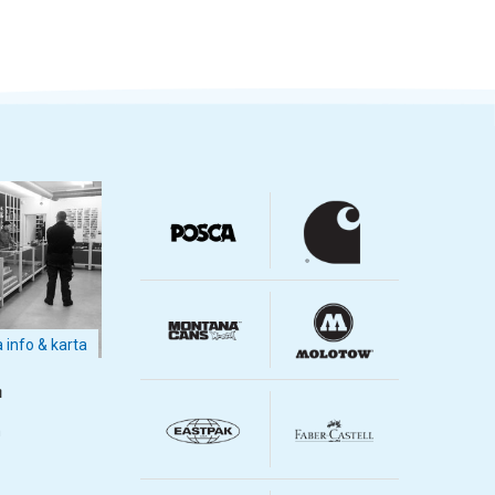
a info & karta
m
m