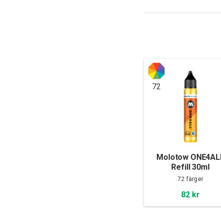
72
Molotow ONE4AL
Refill 30ml
72 färger
82 kr