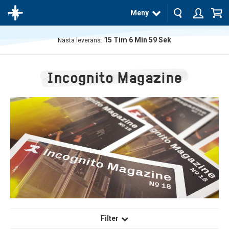
Meny
15
Tim
6
Min
59
Sek
Nästa leverans:
Produkten
har blivit
Incognito Magazine
tillagd i
varukorgen
Filter