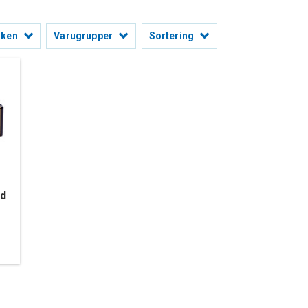
rken
Varugrupper
Sortering
ed