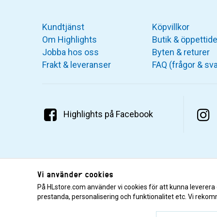
Kundtjänst
Köpvillkor
Om Highlights
Butik & öppettide
Jobba hos oss
Byten & returer
Frakt & leveranser
FAQ (frågor & sva
Highlights på Facebook
Vi använder cookies
På HLstore.com använder vi cookies för att kunna leverera
prestanda, personalisering och funktionalitet etc. Vi rekom
© 2001–2026 Highlights/KR Distribution AB.