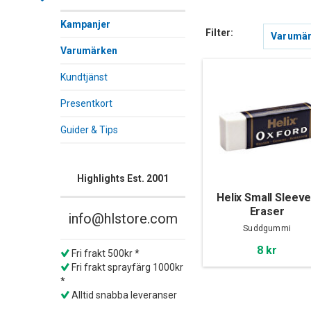
Kampanjer
Filter:
Varumä
Varumärken
Kundtjänst
Presentkort
Guider & Tips
Highlights Est. 2001
Helix Small Sleev
Eraser
info@hlstore.com
Suddgummi
8 kr
Fri frakt 500kr *
Fri frakt sprayfärg 1000kr
*
Alltid snabba leveranser