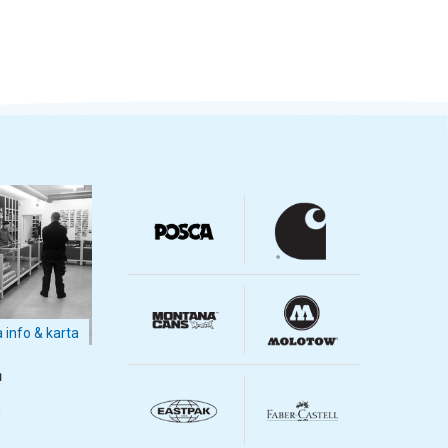
a info & karta
m
m