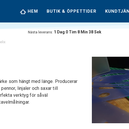
HEM
BUTIK & ÖPPETTIDER
KUNDTJÄ
1
Dag
0
Tim
8
Min
38
Sek
Nästa leverans:
elix
märke som hängt med länge. Producerar
 pennor, linjaler och saxar till
rfekta verktyg för såväl
avelmålningar.