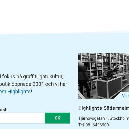
fokus på graffiti, gatukultur,
 butik öppnade 2001 och vi har
om Highlights
!
Vis
Highlights Södermal
ost:
OK
Tjärhovsgatan 1. Stockhol
Tel: 08–6436900