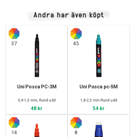
Andra har även köpt
37
45
Uni Posca PC-3M
Uni Posca pc-5M
0,9-1,3 mm, Rund udd
1,8-2,5 mm Rund udd
48 kr
54 kr
14
8