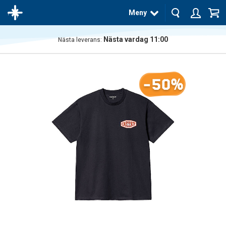
Meny
Nästa vardag 11:00
Nästa leverans:
Produkten
har blivit
tillagd i
-50%
varukorgen