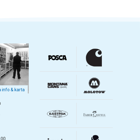
a info & karta
m
m
.00