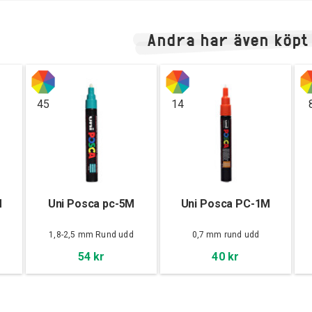
Andra har även köpt
45
14
M
Uni Posca pc-5M
Uni Posca PC-1M
d
1,8-2,5 mm Rund udd
0,7 mm rund udd
54 kr
40 kr