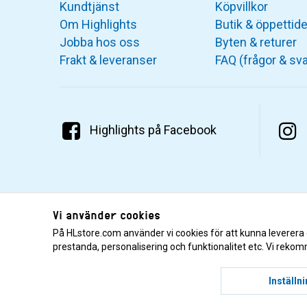
Kundtjänst
Köpvillkor
Om Highlights
Butik & öppettide
Jobba hos oss
Byten & returer
Frakt & leveranser
FAQ (frågor & sva
Highlights på Facebook
Vi använder cookies
På HLstore.com använder vi cookies för att kunna leverera
prestanda, personalisering och funktionalitet etc. Vi rekom
© 2001–2026 Highlights/KR Distribution AB.
Inställn