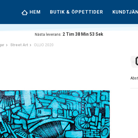
HEM
BUTIK & ÖPPETTIDER
KUNDTJÄ
2
Tim
38
Min
52
Sek
Nästa leverans:
gar
Street Art
OLLIO 2020
Abst