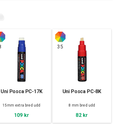
8
35
Uni Posca PC-17K
Uni Posca PC-8K
15mm extra bred udd
8 mm bred udd
109 kr
82 kr