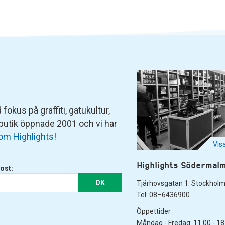
fokus på graffiti, gatukultur,
 butik öppnade 2001 och vi har
om Highlights
!
Vis
Highlights Södermal
ost:
OK
Tjärhovsgatan 1. Stockhol
Tel: 08–6436900
Öppettider
Måndag - Fredag: 11.00 - 18