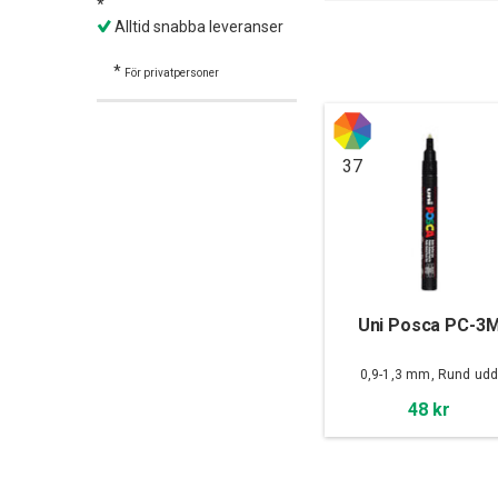
*
Alltid snabba leveranser
*
För privatpersoner
37
Uni Posca PC-3
0,9-1,3 mm, Rund ud
48 kr