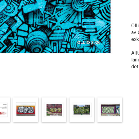
Oll
av 
exk
All
lan
det