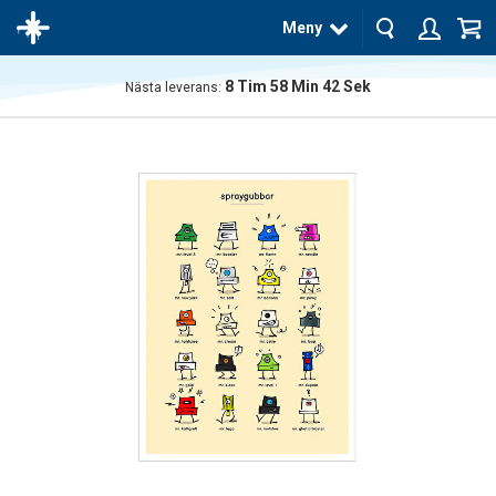
Meny
8
Tim
58
Min
42
Sek
Nästa leverans:
Produkten
har blivit
tillagd i
varukorgen