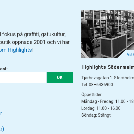
fokus på graffiti, gatukultur,
 butik öppnade 2001 och vi har
om Highlights
!
Vis
Highlights Södermal
ost:
OK
Tjärhovsgatan 1. Stockhol
Tel: 08–6436900
Öppettider
Måndag - Fredag: 11.00 - 18
Lördag: 11.00 - 16.00
r
Söndag: Stängt
r)