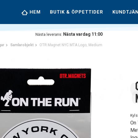
HEM
BUTIK & ÖPPETTIDER
KUNDTJÄ
Nästa vardag 11:00
Nästa leverans:
gar
Samlarobjekt
OTR.Magnet NYC MTA Logo, Medium
Kyl
On 
Met
log