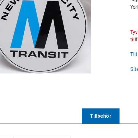
Yor
Tyv
till
Til
Sit
Tillbehör