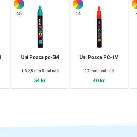
45
14
M
Uni Posca pc-5M
Uni Posca PC-1M
d
1,8-2,5 mm Rund udd
0,7 mm rund udd
54 kr
40 kr