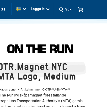
Logga in
NST
Sök
OTR.Magnet NYC
MTA Logo, Medium
skåpsmagnet • Artikelnummer:
O-OTR-MAGN-MTA-M
The Run kylskåpsmagnet föreställande
ropolitan Transportation Authority's (MTA) gamla
ga, företaget som har hand om den klassiska New