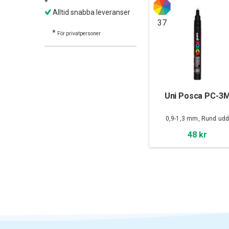
*
Alltid snabba leveranser
37
*
För privatpersoner
Uni Posca PC-3
0,9-1,3 mm, Rund ud
48 kr