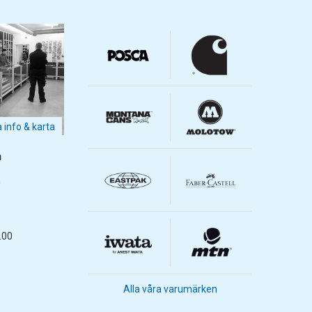
a info & karta
m
m
.00
Alla våra varumärken