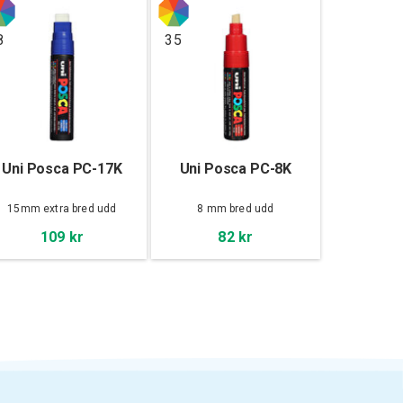
8
35
Uni Posca PC-17K
Uni Posca PC-8K
15mm extra bred udd
8 mm bred udd
109 kr
82 kr