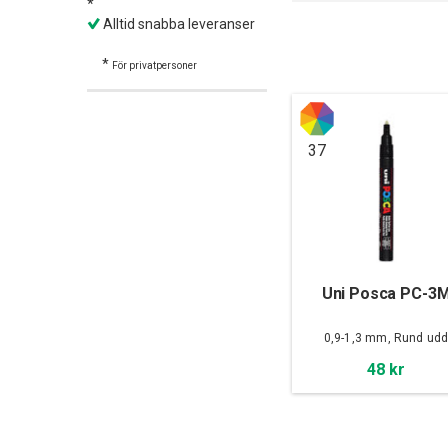
*
Alltid snabba leveranser
*
För privatpersoner
37
Uni Posca PC-3
0,9-1,3 mm, Rund ud
48 kr