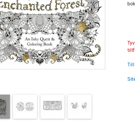
bok
Tyv
till
Til
Sit