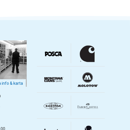
a info & karta
m
m
.00