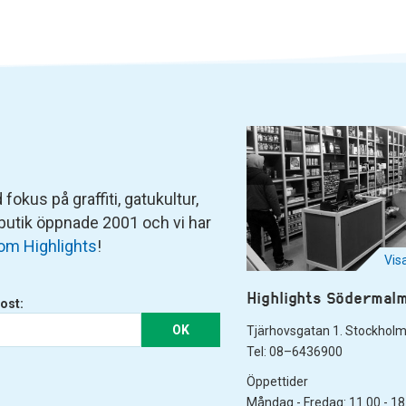
fokus på graffiti, gatukultur,
 butik öppnade 2001 och vi har
om Highlights
!
Vis
Highlights Södermal
ost:
OK
Tjärhovsgatan 1. Stockhol
Tel: 08–6436900
Öppettider
Måndag - Fredag: 11.00 - 18