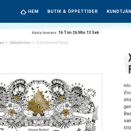
HEM
BUTIK & ÖPPETTIDER
KUNDTJÄ
16
Tim
26
Min
12
Sek
Nästa leverans:
gar
Målarböcker
X-Enchanted Forest
Mål
Enc
int
gen
Bas
sam
til