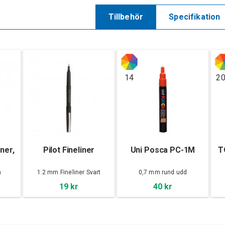
Tillbehör
Specifikation
14
2
ner,
Pilot Fineliner
Uni Posca PC-1M
T
m
1.2 mm Fineliner Svart
0,7 mm rund udd
19 kr
40 kr