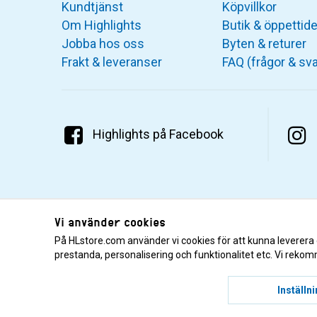
Kundtjänst
Köpvillkor
Om Highlights
Butik & öppettide
Jobba hos oss
Byten & returer
Frakt & leveranser
FAQ (frågor & sva
Highlights på Facebook
Vi använder cookies
På HLstore.com använder vi cookies för att kunna leverera
prestanda, personalisering och funktionalitet etc. Vi rekom
© 2001–2026 Highlights/KR Distribution AB.
Inställn