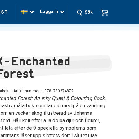
Logga in
NST
Sök
X-Enchanted
Forest
arbok • Artikelnummer:
L-9781780674872
hanted Forest: An Inky Quest & Colouring Book
,
eraktiv målarbok som tar dig med på en vandring
om en vacker skog illustrerad av Johanna
ford. Håll koll efter alla dolda djur och figurer,
t leta efter de 9 speciella symbolerna som
lsammans låser upp slottets dörr i slutet utav