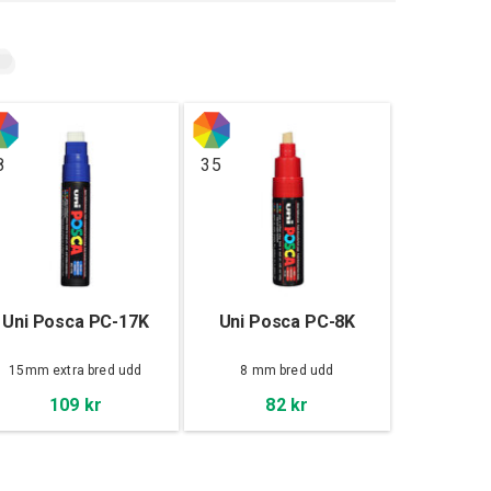
8
35
Uni Posca PC-17K
Uni Posca PC-8K
15mm extra bred udd
8 mm bred udd
109 kr
82 kr