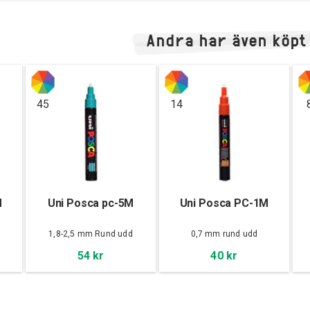
Andra har även köpt
45
14
M
Uni Posca pc-5M
Uni Posca PC-1M
d
1,8-2,5 mm Rund udd
0,7 mm rund udd
54 kr
40 kr