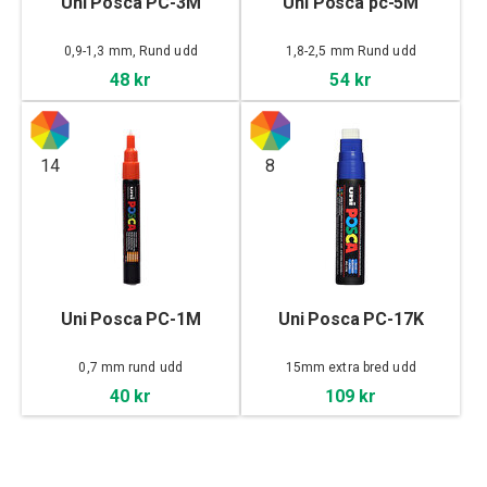
Uni Posca PC-3M
Uni Posca pc-5M
0,9-1,3 mm, Rund udd
1,8-2,5 mm Rund udd
48 kr
54 kr
14
8
Uni Posca PC-1M
Uni Posca PC-17K
0,7 mm rund udd
15mm extra bred udd
40 kr
109 kr