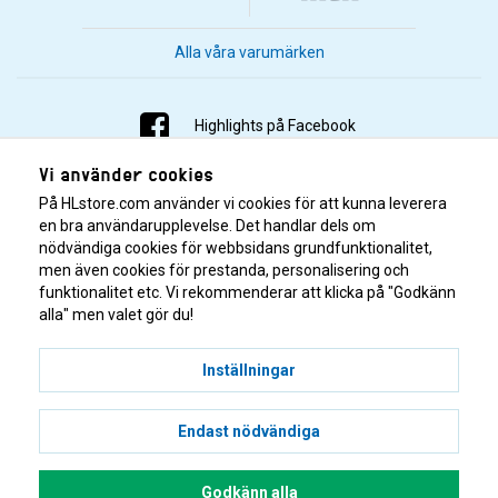
Alla våra varumärken
Highlights på Facebook
Vi använder cookies
Highlights på Instagram
På HLstore.com använder vi cookies för att kunna leverera
Highlights på Youtube
en bra användarupplevelse. Det handlar dels om
nödvändiga cookies för webbsidans grundfunktionalitet,
men även cookies för prestanda, personalisering och
Highlights på Tiktok
funktionalitet etc. Vi rekommenderar att klicka på "Godkänn
alla" men valet gör du!
Inställningar
Endast nödvändiga
© 2001–2026 Highlights/KR Distribution AB.
Godkänn alla