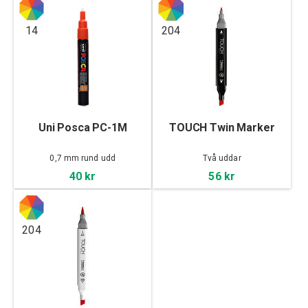
14
204
Uni Posca PC-1M
TOUCH Twin Marker
0,7 mm rund udd
Två uddar
40 kr
56 kr
204