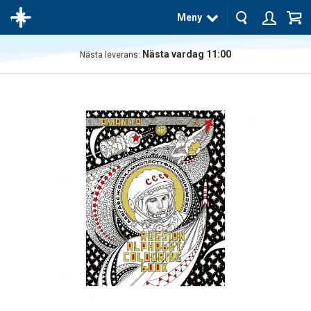
Meny
Nästa vardag 11:00
Nästa leverans:
Produkten
har blivit
tillagd i
varukorgen