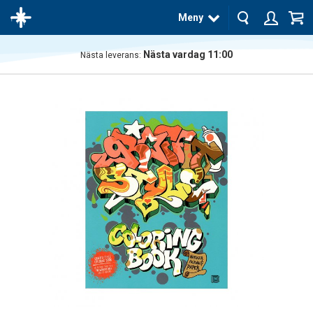
Meny
Nästa vardag 11:00
Nästa leverans:
Produkten
har blivit
tillagd i
varukorgen