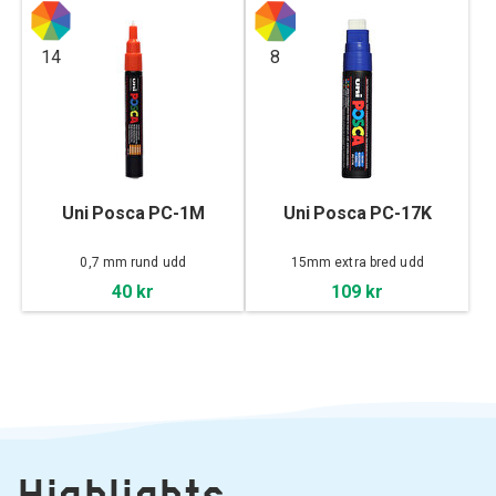
14
8
Uni Posca PC-1M
Uni Posca PC-17K
0,7 mm rund udd
15mm extra bred udd
40 kr
109 kr
Highlights