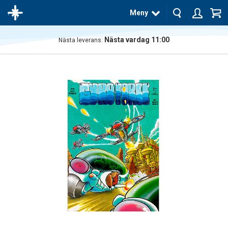
Meny
Nästa vardag 11:00
Nästa leverans:
Produkten
har blivit
tillagd i
varukorgen