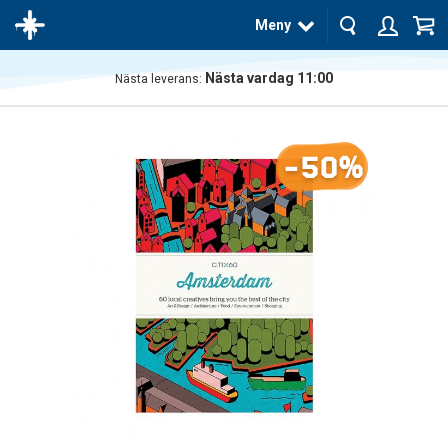
Meny
Nästa vardag 11:00
Nästa leverans:
Produkten
har blivit
tillagd i
-50%
varukorgen