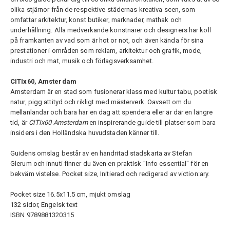
olika stjärnor från de respektive städernas kreativa scen, som
omfattar arkitektur, konst butiker, marknader, mathak och
underhållning. Alla medverkande konstnärer och designers har koll
på framkanten av vad som är hot or not, och även kända för sina
prestationer i områden som reklam, arkitektur och grafik, mode,
industri och mat, musik och förlagsverksamhet.
CITIx60, Amsterdam
Amsterdam är en stad som fusionerar klass med kultur tabu, poetisk
natur, pigg attityd och rikligt med mästerverk. Oavsett om du
mellanlandar och bara har en dag att spendera eller är där en längre
tid, är
CITIx60 Amsterdam
en inspirerande guide till platser som bara
insiders i den Holländska huvudstaden känner till.
Guidens omslag består av en handritad stadskarta av Stefan
Glerum och innuti finner du även en praktisk "Info essential" för en
bekväm vistelse. Pocket size, Initierad och redigerad av viction:ary.
Pocket size 16.5x11.5 cm, mjukt omslag
132 sidor, Engelsk text
ISBN 9789881320315