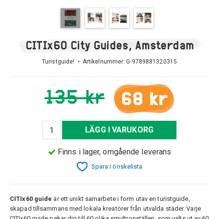
CITIx60 City Guides, Amsterdam
Turistguide! • Artikelnummer:
G-9789881320315
135 kr
68 kr
LÄGG I VARUKORG
Finns i lager, omgående leverans
Spara i önskelista
CITIx60 guide
är ett unikt samarbete i form utav en turistguide,
skapad tillsammans med lokala kreatörer från utvalda städer. Varje
CITIx60 guide pekar dig till 60 olika smultronställen, som valts ut av 60