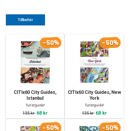
Tillbehör
-50%
-50%
CITIx60 City Guides,
CITIx60 City Guides, New
Istanbul
York
Turistguide!
Turistguide!
68 kr
68 kr
135 kr
135 kr
-50%
-50%