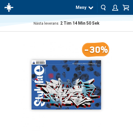
Meny
2
Tim
14
Min
49
Sek
Nästa leverans:
Produkten
har blivit
tillagd i
-30%
varukorgen