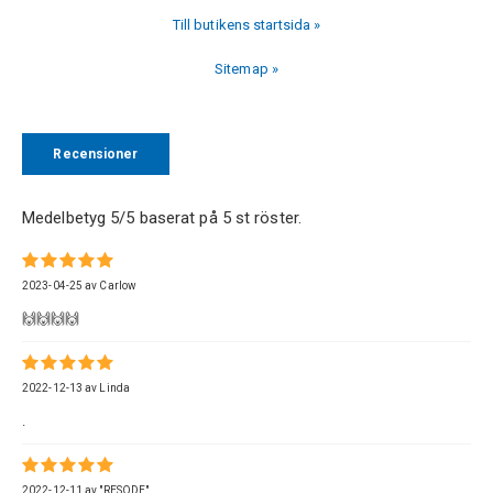
Till butikens startsida »
Sitemap »
Recensioner
Medelbetyg
5
/5 baserat på
5
st röster.
2023-04-25
av
Carlow
🙌🙌🙌🙌
2022-12-13
av
Linda
.
2022-12-11
av
"RESODE"