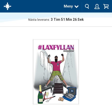
Meny
3
Tim
51
Min
26
Sek
Nästa leverans:
Produkten
har blivit
tillagd i
varukorgen