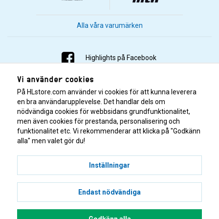
Alla våra varumärken
Highlights på Facebook
Vi använder cookies
Highlights på Instagram
På HLstore.com använder vi cookies för att kunna leverera
Highlights på Youtube
en bra användarupplevelse. Det handlar dels om
nödvändiga cookies för webbsidans grundfunktionalitet,
men även cookies för prestanda, personalisering och
Highlights på Tiktok
funktionalitet etc. Vi rekommenderar att klicka på "Godkänn
alla" men valet gör du!
Inställningar
Endast nödvändiga
© 2001–2026 Highlights/KR Distribution AB.