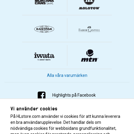
Alla våra varumärken
Highlights på Facebook
Vi använder cookies
Highlights på Instagram
På HLstore.com använder vi cookies för att kunna leverera
Highlights på Youtube
en bra användarupplevelse. Det handlar dels om
nödvändiga cookies för webbsidans grundfunktionalitet,