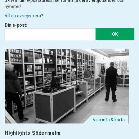
Skriv in din e-postadress här för att ta del av erbjudanden och
nyheter!
Vill du avregistrera?
Din e-post:
OK
Visa info & karta
Highlights Södermalm