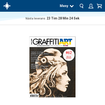
Meny
23
Tim
28
Min
23
Sek
Nästa leverans:
Produkten
har blivit
tillagd i
varukorgen