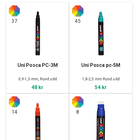
37
45
Uni Posca PC-3M
Uni Posca pc-5M
0,9-1,3 mm, Rund udd
1,8-2,5 mm Rund udd
48 kr
54 kr
14
8