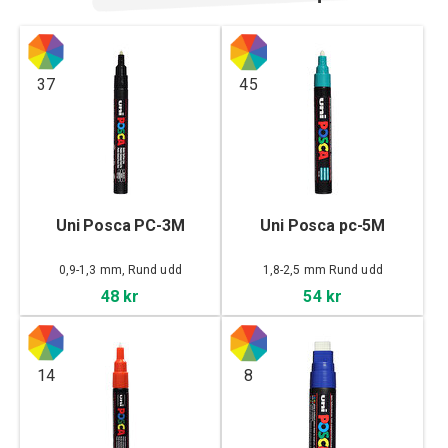
37
45
Uni Posca PC-3M
Uni Posca pc-5M
0,9-1,3 mm, Rund udd
1,8-2,5 mm Rund udd
48 kr
54 kr
14
8