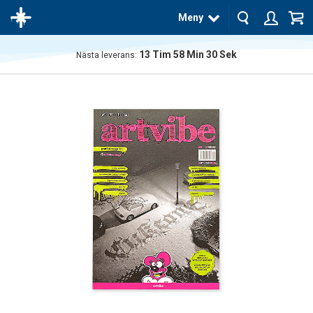
Meny
13
Tim
58
Min
30
Sek
Nästa leverans:
Produkten
har blivit
tillagd i
varukorgen