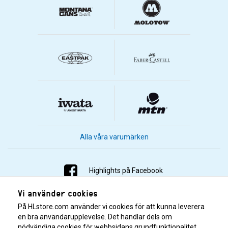
Alla våra varumärken
Highlights på Facebook
Vi använder cookies
Highlights på Instagram
På HLstore.com använder vi cookies för att kunna leverera
Highlights på Youtube
en bra användarupplevelse. Det handlar dels om
nödvändiga cookies för webbsidans grundfunktionalitet,