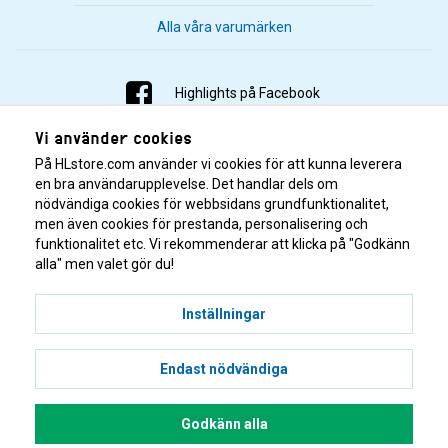
Alla våra varumärken
Highlights på Facebook
Vi använder cookies
Highlights på Instagram
På HLstore.com använder vi cookies för att kunna leverera
Highlights på Youtube
en bra användarupplevelse. Det handlar dels om
nödvändiga cookies för webbsidans grundfunktionalitet,
men även cookies för prestanda, personalisering och
Highlights på Tiktok
funktionalitet etc. Vi rekommenderar att klicka på "Godkänn
alla" men valet gör du!
Inställningar
Endast nödvändiga
© 2001–2026 Highlights/KR Distribution AB.
Godkänn alla