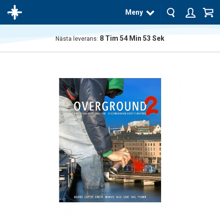
Meny
8
Tim
54
Min
52
Sek
Nästa leverans:
Produkten
har blivit
tillagd i
varukorgen