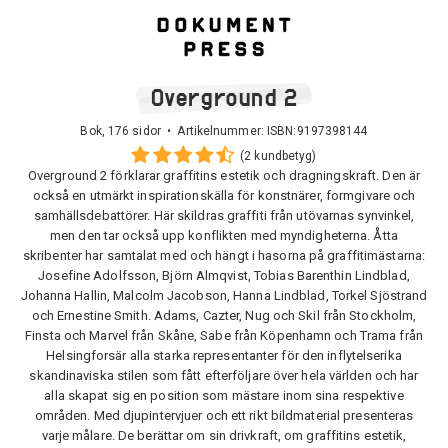
Overground 2
Bok, 176 sidor • Artikelnummer:
ISBN:9197398144
(2 kundbetyg)
Overground 2 förklarar graffitins estetik och dragningskraft. Den är
också en utmärkt inspirationskälla för konstnärer, formgivare och
samhällsdebattörer. Här skildras graffiti från utövarnas synvinkel,
men den tar också upp konflikten med myndigheterna. Åtta
skribenter har samtalat med och hängt i hasorna på graffitimästarna:
Josefine Adolfsson, Björn Almqvist, Tobias Barenthin Lindblad,
Johanna Hallin, Malcolm Jacobson, Hanna Lindblad, Torkel Sjöstrand
och Ernestine Smith. Adams, Cazter, Nug och Skil från Stockholm,
Finsta och Marvel från Skåne, Sabe från Köpenhamn och Trama från
Helsingforsär alla starka representanter för den inflytelserika
skandinaviska stilen som fått efterföljare över hela världen och har
alla skapat sig en position som mästare inom sina respektive
områden. Med djupintervjuer och ett rikt bildmaterial presenteras
varje målare. De berättar om sin drivkraft, om graffitins estetik,