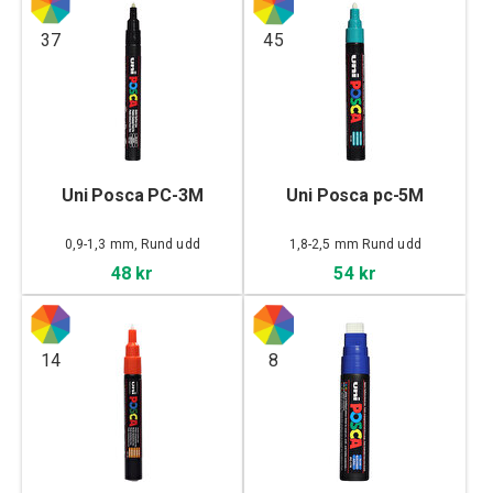
37
45
Uni Posca PC-3M
Uni Posca pc-5M
0,9-1,3 mm, Rund udd
1,8-2,5 mm Rund udd
48 kr
54 kr
14
8