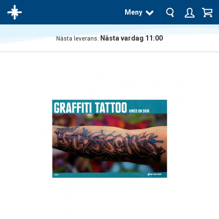
Meny
Nästa vardag 11:00
Nästa leverans:
Produkten
har blivit
tillagd i
varukorgen