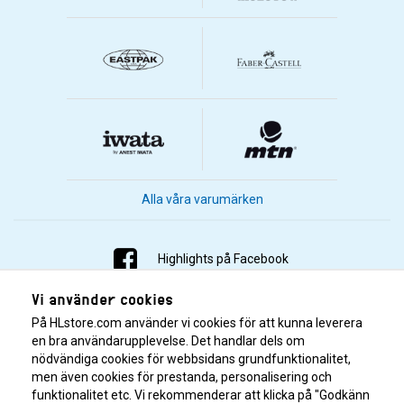
Alla våra varumärken
Highlights på Facebook
Vi använder cookies
Highlights på Instagram
På HLstore.com använder vi cookies för att kunna leverera
Highlights på Youtube
en bra användarupplevelse. Det handlar dels om
nödvändiga cookies för webbsidans grundfunktionalitet,
men även cookies för prestanda, personalisering och
Highlights på Tiktok
funktionalitet etc. Vi rekommenderar att klicka på "Godkänn